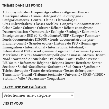
THÈMES DANS LES FONDS
Action syndicale
Afrique
Agriculture
Algérie
Alsace
Amérique Latine
Armée
Autogestion
Bourgogne
Catégories mères
Centre
Chine
Chronologie
Cités universitaires
Classes sociales
Congrès
Consommation
Crise
Cuba
Culture
Culture
Débats
Débats et analyses
Décentralisation
Démocratie
Écologie
Ecologie
Économie
Enseignement
ESU 60-71
Étudiants/UNEF
Europe
Femmes
Fonds documentaire ITS/PSU
fonds-documentaire-its-psu
Franche-comté
Grandes écoles
Histoire du PSU
Hommage
Immigration
International
International (étudiant)
International ESU
Israël
Jeunes
Logement
Lorraine
Lycées
Marxisme
Mixité
Mouvement politique de masse
Moyen Orient
Nord
Normandie
Nucléaire
Palestine
Parti
Police
Presse
PSU 60-90
Réformes
Régions
Régions Ouest
Retraites
Santé
Sections
Social
Socialisme
Sorbonne
Sud-Ouest
Syndicats
Tchécoslovaquie
Textes de références
Textes théoriques
Transition
Travail
Tribune Socialiste
Université
URSS
VIDEO
Vietnam
Ville / Urbanisme
Yougoslavie
PARCOURIR PAR CATÉGORIE
Parcourir
par
L'ITS ET VOUS
catégorie