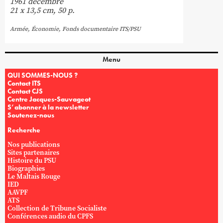
1961 décembre
21 x 13,5 cm, 50 p.
Armée
,
Économie
,
Fonds documentaire ITS/PSU
Menu
QUI SOMMES-NOUS ?
Contact ITS
Contact CJS
Centre Jacques-Sauvageot
S’abonner à la newsletter
Soutenez-nous
Recherche
Nos publications
Sites partenaires
Histoire du PSU
Biographies
Le Maltais Rouge
IED
AAVPF
ATS
Collection de Tribune Socialiste
Conférences audio du CPFS