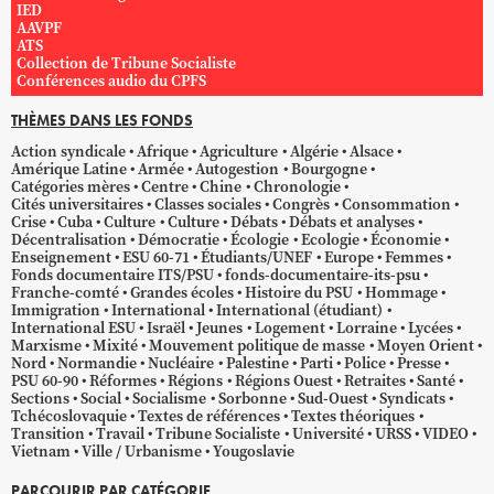
IED
AAVPF
ATS
Collection de Tribune Socialiste
Conférences audio du CPFS
THÈMES DANS LES FONDS
Action syndicale
Afrique
Agriculture
Algérie
Alsace
Amérique Latine
Armée
Autogestion
Bourgogne
Catégories mères
Centre
Chine
Chronologie
Cités universitaires
Classes sociales
Congrès
Consommation
Crise
Cuba
Culture
Culture
Débats
Débats et analyses
Décentralisation
Démocratie
Écologie
Ecologie
Économie
Enseignement
ESU 60-71
Étudiants/UNEF
Europe
Femmes
Fonds documentaire ITS/PSU
fonds-documentaire-its-psu
Franche-comté
Grandes écoles
Histoire du PSU
Hommage
Immigration
International
International (étudiant)
International ESU
Israël
Jeunes
Logement
Lorraine
Lycées
Marxisme
Mixité
Mouvement politique de masse
Moyen Orient
Nord
Normandie
Nucléaire
Palestine
Parti
Police
Presse
PSU 60-90
Réformes
Régions
Régions Ouest
Retraites
Santé
Sections
Social
Socialisme
Sorbonne
Sud-Ouest
Syndicats
Tchécoslovaquie
Textes de références
Textes théoriques
Transition
Travail
Tribune Socialiste
Université
URSS
VIDEO
Vietnam
Ville / Urbanisme
Yougoslavie
PARCOURIR PAR CATÉGORIE