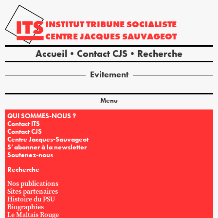
INSTITUT
TRIBUNE
SOCIALISTE
CENTRE
JACQUES
SAUVAGEOT
Accueil
Contact CJS
Recherche
Evitement
Menu
QUI SOMMES-NOUS ?
Contact ITS
Contact CJS
Centre Jacques-Sauvageot
S’abonner à la newsletter
Soutenez-nous
Recherche
Nos publications
Sites partenaires
Histoire du PSU
Biographies
Le Maltais Rouge