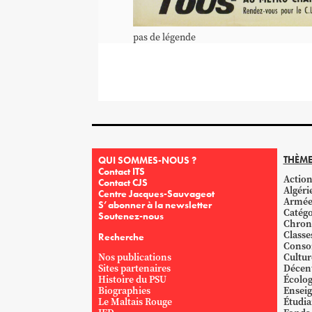
pas de légende
THÈME
QUI SOMMES-NOUS ?
Contact ITS
Action
Contact CJS
Algéri
Centre Jacques-Sauvageot
Armé
S’abonner à la newsletter
Catégo
Soutenez-nous
Chron
Classe
Recherche
Conso
Nos publications
Cultur
Sites partenaires
Décent
Histoire du PSU
Écolog
Biographies
Ensei
Le Maltais Rouge
Étudi