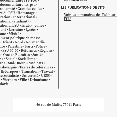
 documentaire ITS/PSU
documentaire-its-psu
LES PUBLICATIONS DE L'ITS
he-comté
Grandes écoles
re du PSU
Hommage
Voir les sommaires des Publicat
ration
International
l'ITS
ational (étudiant)
ational ESU
Israël
Jeunes
ent
Lorraine
Lycées
sme
Mixité
ment politique de masse
 Orient
Nord
Normandie
ire
Palestine
Parti
Police
PSU 60-90
Réformes
Régions
s Ouest
Retraites
Santé
ns
Social
Socialisme
nne
Sud-Ouest
Syndicats
oslovaquie
Textes de références
 théoriques
Transition
Travail
e Socialiste
Université
URSS
O
Vietnam
Ville / Urbanisme
lavie
40 rue de Malte, 75011 Paris