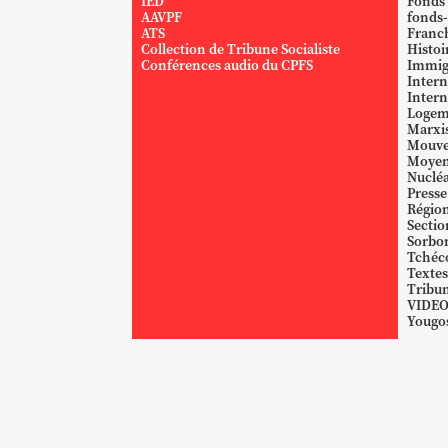
IED
Fonds
AAVPF
fonds-
ATS
Franc
Collection de Tribune Socialiste
Histoi
Conférences audio du CPFS
Immig
Intern
Intern
Logem
Marxi
Mouve
Moyen
Nucléa
Presse
Région
Sectio
Sorbo
Tchéc
Textes
Tribun
VIDE
Yougos