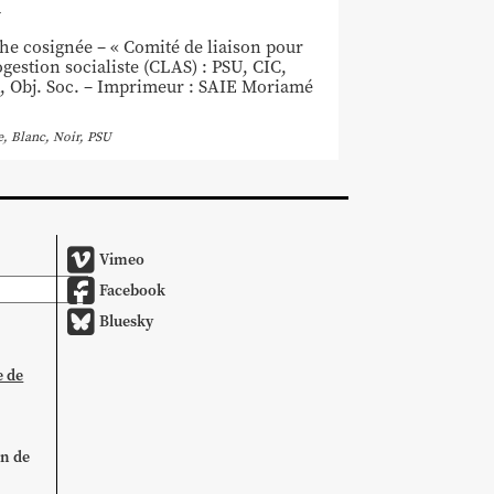
4
che cosignée – « Comité de liaison pour
ogestion socialiste (CLAS) : PSU, CIC,
 Obj. Soc. – Imprimeur : SAIE Moriamé
e,
Blanc
,
Noir
,
PSU
Vimeo
Facebook
Bluesky
e de
on de