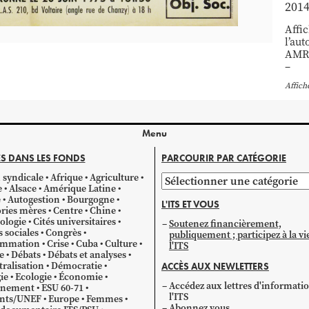
201
Affi
l’aut
AMR,
–
Affich
Menu
S DANS LES FONDS
PARCOURIR PAR CATÉGORIE
 syndicale
Afrique
Agriculture
Parcourir
e
Alsace
Amérique Latine
par
e
Autogestion
Bourgogne
L'ITS ET VOUS
catégorie
ries mères
Centre
Chine
ologie
Cités universitaires
Soutenez financièrement,
s sociales
Congrès
publiquement ; participez à la vi
mmation
Crise
Cuba
Culture
l'ITS
e
Débats
Débats et analyses
ralisation
Démocratie
ACCÈS AUX NEWLETTERS
ie
Ecologie
Économie
Accédez aux lettres d'informati
gnement
ESU 60-71
l'ITS
ants/UNEF
Europe
Femmes
Abonnez vous