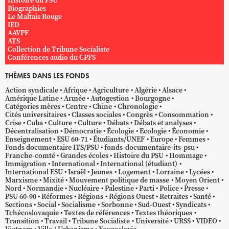
Histoire du PSU
Biographies
Le Maltais Rouge
IED
AAVPF
ATS
Collection de Tribune Socialiste
Conférences audio du CPFS
THÈMES DANS LES FONDS
Action syndicale
Afrique
Agriculture
Algérie
Alsace
Amérique Latine
Armée
Autogestion
Bourgogne
Catégories mères
Centre
Chine
Chronologie
Cités universitaires
Classes sociales
Congrès
Consommation
Crise
Cuba
Culture
Culture
Débats
Débats et analyses
Décentralisation
Démocratie
Écologie
Ecologie
Économie
Enseignement
ESU 60-71
Étudiants/UNEF
Europe
Femmes
Fonds documentaire ITS/PSU
fonds-documentaire-its-psu
Franche-comté
Grandes écoles
Histoire du PSU
Hommage
Immigration
International
International (étudiant)
International ESU
Israël
Jeunes
Logement
Lorraine
Lycées
Marxisme
Mixité
Mouvement politique de masse
Moyen Orient
Nord
Normandie
Nucléaire
Palestine
Parti
Police
Presse
PSU 60-90
Réformes
Régions
Régions Ouest
Retraites
Santé
Sections
Social
Socialisme
Sorbonne
Sud-Ouest
Syndicats
Tchécoslovaquie
Textes de références
Textes théoriques
Transition
Travail
Tribune Socialiste
Université
URSS
VIDEO