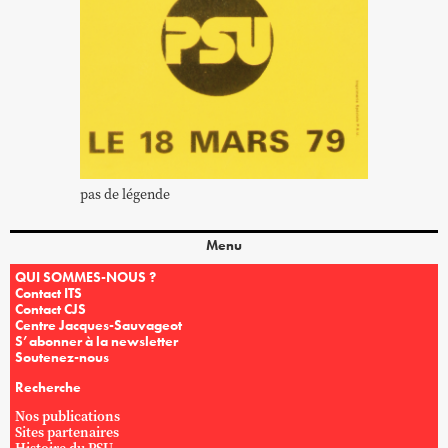
pas de légende
Menu
QUI SOMMES-NOUS ?
Contact ITS
Contact CJS
Centre Jacques-Sauvageot
S’abonner à la newsletter
Soutenez-nous
Recherche
Nos publications
Sites partenaires