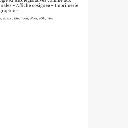
ogie 92 Aux législatives comme aux
onales – Affiche cosignée – Imprimerie
graphie –
e,
Blanc
,
Elections
,
Noir
,
PSU
,
Vert