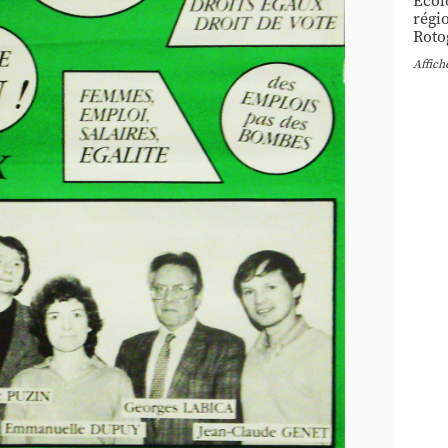
Ecol
régi
Roto
Affich