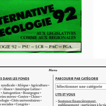
Menu
S DANS LES FONDS
PARCOURIR PAR CATÉGORIE
 syndicale
Afrique
Agriculture
Parcourir
e
Alsace
Amérique Latine
par
e
Autogestion
Bourgogne
L'ITS ET VOUS
catégorie
ries mères
Centre
Chine
ologie
Cités universitaires
Soutenez financièrement,
s sociales
Congrès
publiquement ; participez à la vi