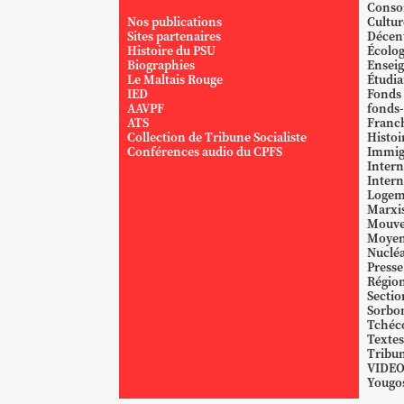
Conso
Nos publications
Cultur
Sites partenaires
Décent
Histoire du PSU
Écolog
Biographies
Ensei
Le Maltais Rouge
Étudi
IED
Fonds
AAVPF
fonds-
ATS
Franc
Collection de Tribune Socialiste
Histoi
Conférences audio du CPFS
Immig
Intern
Intern
Logem
Marxi
Mouve
Moyen
Nucléa
Presse
Région
Sectio
Sorbo
Tchéc
Textes
Tribun
VIDE
Yougos