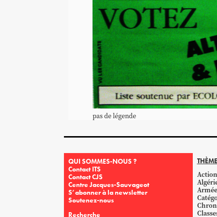
pas de légende
THÈME
QUI SOMMES-NOUS ?
Contact ITS
Action
Contact CJS
Algéri
Centre Jacques-Sauvageot
Armé
S’abonner à la newsletter
Catégo
Soutenez-nous
Chron
Classe
Recherche