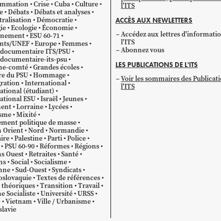
mmation
Crise
Cuba
Culture
l'ITS
e
Débats
Débats et analyses
ralisation
Démocratie
ACCÈS AUX NEWLETTERS
ie
Ecologie
Économie
Accédez aux lettres d'informati
gnement
ESU 60-71
l'ITS
ants/UNEF
Europe
Femmes
Abonnez vous
 documentaire ITS/PSU
documentaire-its-psu
LES PUBLICATIONS DE L'ITS
he-comté
Grandes écoles
re du PSU
Hommage
Voir les sommaires des Publicat
ration
International
l'ITS
ational (étudiant)
ational ESU
Israël
Jeunes
ent
Lorraine
Lycées
sme
Mixité
ment politique de masse
 Orient
Nord
Normandie
ire
Palestine
Parti
Police
PSU 60-90
Réformes
Régions
s Ouest
Retraites
Santé
ns
Social
Socialisme
nne
Sud-Ouest
Syndicats
oslovaquie
Textes de références
 théoriques
Transition
Travail
e Socialiste
Université
URSS
O
Vietnam
Ville / Urbanisme
lavie