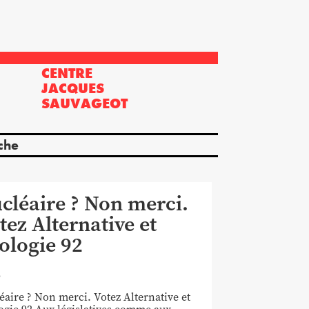
CENTRE
?
JACQUES
SAUVAGEOT
che
cléaire ? Non merci.
tez Alternative et
ologie 92
3
éaire ? Non merci. Votez Alternative et