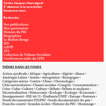
Centre Jacques-Sauvageot
S’abonner à la newsletter
Soutenez-nous
Recherche
Nos publications
Sites partenaires
Histoire du PSU
Biographies
Le Maltais Rouge
IED
AAVPF
ATS
Collection de Tribune Socialiste
Conférences audio du CPFS
THÈMES DANS LES FONDS
Action syndicale
Afrique
Agriculture
Algérie
Alsace
Amérique Latine
Armée
Autogestion
Bourgogne
Catégories mères
Centre
Chine
Chronologie
Cités universitaires
Classes sociales
Congrès
Consommation
Crise
Cuba
Culture
Culture
Débats
Débats et analyses
Décentralisation
Démocratie
Écologie
Ecologie
Économie
Enseignement
ESU 60-71
Étudiants/UNEF
Europe
Femmes
Fonds documentaire ITS/PSU
fonds-documentaire-its-psu
Franche-comté
Grandes écoles
Histoire du PSU
Hommage