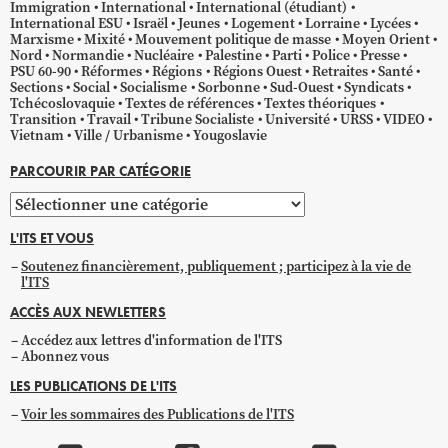
Immigration
International
International (étudiant)
International ESU
Israël
Jeunes
Logement
Lorraine
Lycées
Marxisme
Mixité
Mouvement politique de masse
Moyen Orient
Nord
Normandie
Nucléaire
Palestine
Parti
Police
Presse
PSU 60-90
Réformes
Régions
Régions Ouest
Retraites
Santé
Sections
Social
Socialisme
Sorbonne
Sud-Ouest
Syndicats
Tchécoslovaquie
Textes de références
Textes théoriques
Transition
Travail
Tribune Socialiste
Université
URSS
VIDEO
Vietnam
Ville / Urbanisme
Yougoslavie
PARCOURIR PAR CATÉGORIE
Parcourir
par
L'ITS ET VOUS
catégorie
Soutenez financièrement, publiquement ; participez à la vie de
l'ITS
ACCÈS AUX NEWLETTERS
Accédez aux lettres d'information de l'ITS
Abonnez vous
LES PUBLICATIONS DE L'ITS
Voir les sommaires des Publications de l'ITS