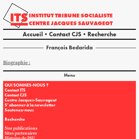
INSTITUT
TRIBUNE
SOCIALISTE
CENTRE
JACQUES
SAUVAGEOT
Accueil
Contact CJS
Recherche
François
Bedarida
Biographie :
Menu
QUI SOMMES-NOUS ?
Contact ITS
Contact CJS
Centre Jacques-Sauvageot
S’abonner à la newsletter
Soutenez-nous
Recherche
Nos publications
Sites partenaires
Histoire du PSU