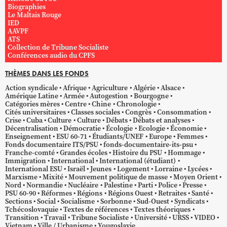
Biographies
Le Maltais Rouge
IED
AAVPF
ATS
Collection de Tribune Socialiste
Conférences audio du CPFS
THÈMES DANS LES FONDS
Action syndicale
Afrique
Agriculture
Algérie
Alsace
Amérique Latine
Armée
Autogestion
Bourgogne
Catégories mères
Centre
Chine
Chronologie
Cités universitaires
Classes sociales
Congrès
Consommation
Crise
Cuba
Culture
Culture
Débats
Débats et analyses
Décentralisation
Démocratie
Écologie
Ecologie
Économie
Enseignement
ESU 60-71
Étudiants/UNEF
Europe
Femmes
Fonds documentaire ITS/PSU
fonds-documentaire-its-psu
Franche-comté
Grandes écoles
Histoire du PSU
Hommage
Immigration
International
International (étudiant)
International ESU
Israël
Jeunes
Logement
Lorraine
Lycées
Marxisme
Mixité
Mouvement politique de masse
Moyen Orient
Nord
Normandie
Nucléaire
Palestine
Parti
Police
Presse
PSU 60-90
Réformes
Régions
Régions Ouest
Retraites
Santé
Sections
Social
Socialisme
Sorbonne
Sud-Ouest
Syndicats
Tchécoslovaquie
Textes de références
Textes théoriques
Transition
Travail
Tribune Socialiste
Université
URSS
VIDEO
Vietnam
Ville / Urbanisme
Yougoslavie