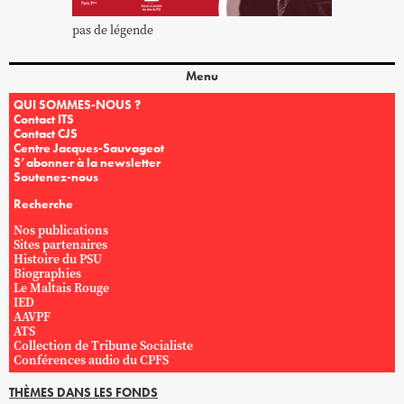
pas de légende
Menu
QUI SOMMES-NOUS ?
Contact ITS
Contact CJS
Centre Jacques-Sauvageot
S’abonner à la newsletter
Soutenez-nous
Recherche
Nos publications
Sites partenaires
Histoire du PSU
Biographies
Le Maltais Rouge
IED
AAVPF
ATS
Collection de Tribune Socialiste
Conférences audio du CPFS
THÈMES DANS LES FONDS