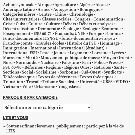
Action syndicale
Afrique
Agriculture
Algérie
Alsace
Amérique Latine
Armée
Autogestion
Bourgogne
Catégories mères
Centre
Chine
Chronologie
Cités universitaires
Classes sociales
Congrès
Consommation
Crise
Cuba
Culture
Culture
Débats
Débats et analyses
Décentralisation
Démocratie
Écologie
Ecologie
Économie
Enseignement
ESU 60-71
Étudiants/UNEF
Europe
Femmes
Fonds documentaire ITS/PSU
fonds-documentaire-its-psu
Franche-comté
Grandes écoles
Histoire du PSU
Hommage
Immigration
International
International (étudiant)
International ESU
Israël
Jeunes
Logement
Lorraine
Lycées
Marxisme
Mixité
Mouvement politique de masse
Moyen Orient
Nord
Normandie
Nucléaire
Palestine
Parti
Police
Presse
PSU 60-90
Réformes
Régions
Régions Ouest
Retraites
Santé
Sections
Social
Socialisme
Sorbonne
Sud-Ouest
Syndicats
Tchécoslovaquie
Textes de références
Textes théoriques
Transition
Travail
Tribune Socialiste
Université
URSS
VIDEO
Vietnam
Ville / Urbanisme
Yougoslavie
PARCOURIR PAR CATÉGORIE
Parcourir
par
L'ITS ET VOUS
catégorie
Soutenez financièrement, publiquement ; participez à la vie de
l'ITS