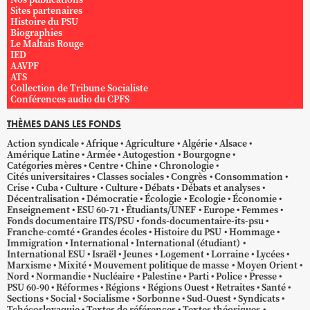
Sites partenaires
Histoire du PSU
Biographies
Le Maltais Rouge
IED
AAVPF
ATS
Collection de Tribune Socialiste
Conférences audio du CPFS
THÈMES DANS LES FONDS
Action syndicale
Afrique
Agriculture
Algérie
Alsace
Amérique Latine
Armée
Autogestion
Bourgogne
Catégories mères
Centre
Chine
Chronologie
Cités universitaires
Classes sociales
Congrès
Consommation
Crise
Cuba
Culture
Culture
Débats
Débats et analyses
Décentralisation
Démocratie
Écologie
Ecologie
Économie
Enseignement
ESU 60-71
Étudiants/UNEF
Europe
Femmes
Fonds documentaire ITS/PSU
fonds-documentaire-its-psu
Franche-comté
Grandes écoles
Histoire du PSU
Hommage
Immigration
International
International (étudiant)
International ESU
Israël
Jeunes
Logement
Lorraine
Lycées
Marxisme
Mixité
Mouvement politique de masse
Moyen Orient
Nord
Normandie
Nucléaire
Palestine
Parti
Police
Presse
PSU 60-90
Réformes
Régions
Régions Ouest
Retraites
Santé
Sections
Social
Socialisme
Sorbonne
Sud-Ouest
Syndicats
Tchécoslovaquie
Textes de références
Textes théoriques