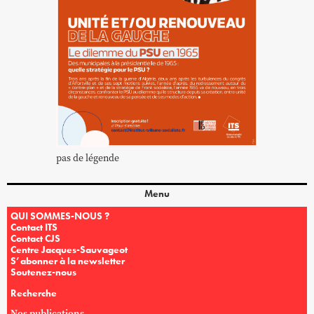
pas de légende
Menu
QUI SOMMES-NOUS ?
Contact ITS
Contact CJS
Centre Jacques-Sauvageot
S’abonner à la newsletter
Soutenez-nous
Recherche
Nos publications