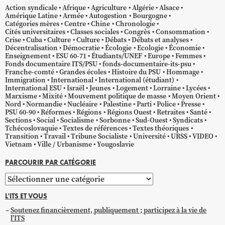
Action syndicale
Afrique
Agriculture
Algérie
Alsace
Amérique Latine
Armée
Autogestion
Bourgogne
Catégories mères
Centre
Chine
Chronologie
Cités universitaires
Classes sociales
Congrès
Consommation
Crise
Cuba
Culture
Culture
Débats
Débats et analyses
Décentralisation
Démocratie
Écologie
Ecologie
Économie
Enseignement
ESU 60-71
Étudiants/UNEF
Europe
Femmes
Fonds documentaire ITS/PSU
fonds-documentaire-its-psu
Franche-comté
Grandes écoles
Histoire du PSU
Hommage
Immigration
International
International (étudiant)
International ESU
Israël
Jeunes
Logement
Lorraine
Lycées
Marxisme
Mixité
Mouvement politique de masse
Moyen Orient
Nord
Normandie
Nucléaire
Palestine
Parti
Police
Presse
PSU 60-90
Réformes
Régions
Régions Ouest
Retraites
Santé
Sections
Social
Socialisme
Sorbonne
Sud-Ouest
Syndicats
Tchécoslovaquie
Textes de références
Textes théoriques
Transition
Travail
Tribune Socialiste
Université
URSS
VIDEO
Vietnam
Ville / Urbanisme
Yougoslavie
PARCOURIR PAR CATÉGORIE
Parcourir
par
L'ITS ET VOUS
catégorie
Soutenez financièrement, publiquement ; participez à la vie de
l'ITS