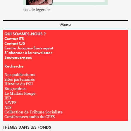
pas de légende
Menu
QUI SOMMES-NOUS ?
Contact ITS
Contact CJS
Centre Jacques-Sauvageot
S’abonner à la newsletter
Soutenez-nous
Recherche
Nos publications
Sites partenaires
Histoire du PSU
Biographies
Le Maltais Rouge
IED
AAVPF
ATS
Collection de Tribune Socialiste
Conférences audio du CPFS
THÈMES DANS LES FONDS