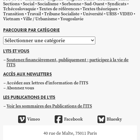
Sections
Social
Socialisme
Sorbonne
Sud-Ouest
Syndicats
Tchécoslovaquie
Textes de références
Textes théoriques
Transition
Travail
Tribune Socialiste
Université
URSS
VIDEO
Vietnam
Ville / Urbanisme
Yougoslavie
PARCOURIR PAR CATÉGORIE
Parcourir
par
L'ITS ET VOUS
catégorie
Soutenez financièrement, publiquement ; participez à la vie de
l'ITS
ACCÈS AUX NEWLETTERS
Accédez aux lettres d'information de l'ITS
Abonnez vous
LES PUBLICATIONS DE L'ITS
Voir les sommaires des Publications de l'ITS
Vimeo
Facebook
Bluesky
40 rue de Malte, 75011 Paris