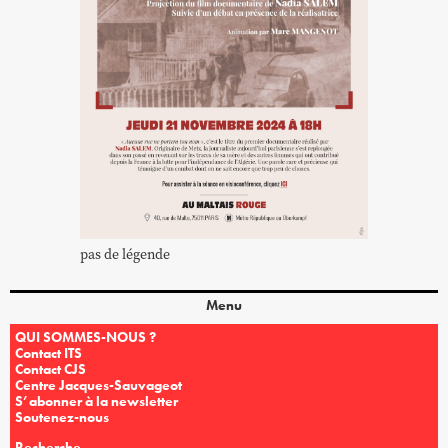
pas de légende
Menu
QUI SOMMES-NOUS ?
Contact ITS
Contact CJS
Centre Jacques-Sauvageot
S’abonner à la newsletter
Soutenez-nous
Recherche