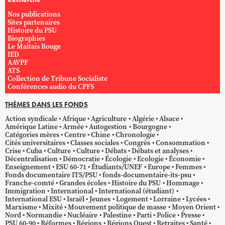
Nos publications
Sites partenaires
Histoire du PSU
Biographies
Le Maltais Rouge
IED
AAVPF
ATS
Collection de Tribune Socialiste
Conférences audio du CPFS
THÈMES DANS LES FONDS
Action syndicale
Afrique
Agriculture
Algérie
Alsace
Amérique Latine
Armée
Autogestion
Bourgogne
Catégories mères
Centre
Chine
Chronologie
Cités universitaires
Classes sociales
Congrès
Consommation
Crise
Cuba
Culture
Culture
Débats
Débats et analyses
Décentralisation
Démocratie
Écologie
Ecologie
Économie
Enseignement
ESU 60-71
Étudiants/UNEF
Europe
Femmes
Fonds documentaire ITS/PSU
fonds-documentaire-its-psu
Franche-comté
Grandes écoles
Histoire du PSU
Hommage
Immigration
International
International (étudiant)
International ESU
Israël
Jeunes
Logement
Lorraine
Lycées
Marxisme
Mixité
Mouvement politique de masse
Moyen Orient
Nord
Normandie
Nucléaire
Palestine
Parti
Police
Presse
PSU 60-90
Réformes
Régions
Régions Ouest
Retraites
Santé