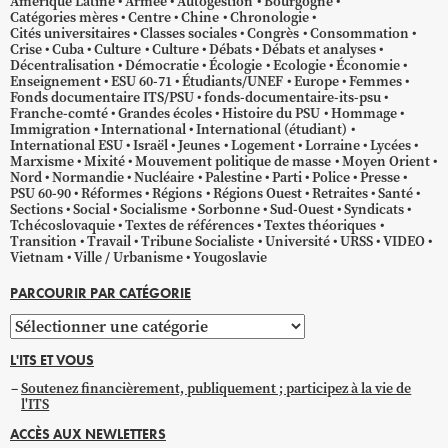
Amérique Latine
Armée
Autogestion
Bourgogne
Catégories mères
Centre
Chine
Chronologie
Cités universitaires
Classes sociales
Congrès
Consommation
Crise
Cuba
Culture
Culture
Débats
Débats et analyses
Décentralisation
Démocratie
Écologie
Ecologie
Économie
Enseignement
ESU 60-71
Étudiants/UNEF
Europe
Femmes
Fonds documentaire ITS/PSU
fonds-documentaire-its-psu
Franche-comté
Grandes écoles
Histoire du PSU
Hommage
Immigration
International
International (étudiant)
International ESU
Israël
Jeunes
Logement
Lorraine
Lycées
Marxisme
Mixité
Mouvement politique de masse
Moyen Orient
Nord
Normandie
Nucléaire
Palestine
Parti
Police
Presse
PSU 60-90
Réformes
Régions
Régions Ouest
Retraites
Santé
Sections
Social
Socialisme
Sorbonne
Sud-Ouest
Syndicats
Tchécoslovaquie
Textes de références
Textes théoriques
Transition
Travail
Tribune Socialiste
Université
URSS
VIDEO
Vietnam
Ville / Urbanisme
Yougoslavie
PARCOURIR PAR CATÉGORIE
Parcourir
par
L'ITS ET VOUS
catégorie
Soutenez financièrement, publiquement ; participez à la vie de
l'ITS
ACCÈS AUX NEWLETTERS