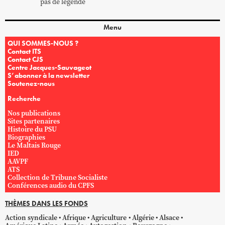
pas de légende
Menu
QUI SOMMES-NOUS ?
Contact ITS
Contact CJS
Centre Jacques-Sauvageot
S’abonner à la newsletter
Soutenez-nous
Recherche
Nos publications
Sites partenaires
Histoire du PSU
Biographies
Le Maltais Rouge
IED
AAVPF
ATS
Collection de Tribune Socialiste
Conférences audio du CPFS
THÈMES DANS LES FONDS
Action syndicale
Afrique
Agriculture
Algérie
Alsace