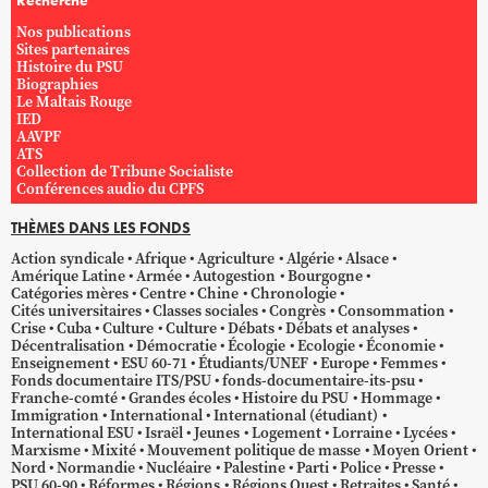
Nos publications
Sites partenaires
Histoire du PSU
Biographies
Le Maltais Rouge
IED
AAVPF
ATS
Collection de Tribune Socialiste
Conférences audio du CPFS
THÈMES DANS LES FONDS
Action syndicale
Afrique
Agriculture
Algérie
Alsace
Amérique Latine
Armée
Autogestion
Bourgogne
Catégories mères
Centre
Chine
Chronologie
Cités universitaires
Classes sociales
Congrès
Consommation
Crise
Cuba
Culture
Culture
Débats
Débats et analyses
Décentralisation
Démocratie
Écologie
Ecologie
Économie
Enseignement
ESU 60-71
Étudiants/UNEF
Europe
Femmes
Fonds documentaire ITS/PSU
fonds-documentaire-its-psu
Franche-comté
Grandes écoles
Histoire du PSU
Hommage
Immigration
International
International (étudiant)
International ESU
Israël
Jeunes
Logement
Lorraine
Lycées
Marxisme
Mixité
Mouvement politique de masse
Moyen Orient
Nord
Normandie
Nucléaire
Palestine
Parti
Police
Presse
PSU 60-90
Réformes
Régions
Régions Ouest
Retraites
Santé