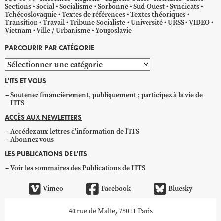
Sections
Social
Socialisme
Sorbonne
Sud-Ouest
Syndicats
Tchécoslovaquie
Textes de références
Textes théoriques
Transition
Travail
Tribune Socialiste
Université
URSS
VIDEO
Vietnam
Ville / Urbanisme
Yougoslavie
PARCOURIR PAR CATÉGORIE
Parcourir
par
L'ITS ET VOUS
catégorie
Soutenez financièrement, publiquement ; participez à la vie de
l'ITS
ACCÈS AUX NEWLETTERS
Accédez aux lettres d'information de l'ITS
Abonnez vous
LES PUBLICATIONS DE L'ITS
Voir les sommaires des Publications de l'ITS
Vimeo
Facebook
Bluesky
40 rue de Malte, 75011 Paris