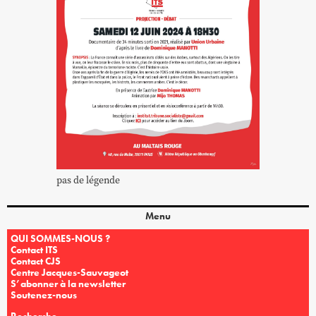
pas de légende
Menu
QUI SOMMES-NOUS ?
Contact ITS
Contact CJS
Centre Jacques-Sauvageot
S’abonner à la newsletter
Soutenez-nous
Recherche