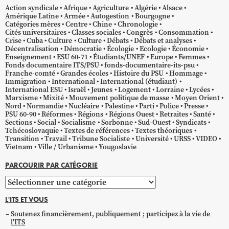
Action syndicale
Afrique
Agriculture
Algérie
Alsace
Amérique Latine
Armée
Autogestion
Bourgogne
Catégories mères
Centre
Chine
Chronologie
Cités universitaires
Classes sociales
Congrès
Consommation
Crise
Cuba
Culture
Culture
Débats
Débats et analyses
Décentralisation
Démocratie
Écologie
Ecologie
Économie
Enseignement
ESU 60-71
Étudiants/UNEF
Europe
Femmes
Fonds documentaire ITS/PSU
fonds-documentaire-its-psu
Franche-comté
Grandes écoles
Histoire du PSU
Hommage
Immigration
International
International (étudiant)
International ESU
Israël
Jeunes
Logement
Lorraine
Lycées
Marxisme
Mixité
Mouvement politique de masse
Moyen Orient
Nord
Normandie
Nucléaire
Palestine
Parti
Police
Presse
PSU 60-90
Réformes
Régions
Régions Ouest
Retraites
Santé
Sections
Social
Socialisme
Sorbonne
Sud-Ouest
Syndicats
Tchécoslovaquie
Textes de références
Textes théoriques
Transition
Travail
Tribune Socialiste
Université
URSS
VIDEO
Vietnam
Ville / Urbanisme
Yougoslavie
PARCOURIR PAR CATÉGORIE
Parcourir
par
L'ITS ET VOUS
catégorie
Soutenez financièrement, publiquement ; participez à la vie de
l'ITS