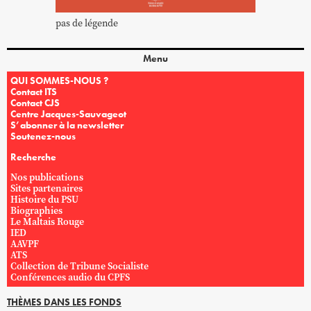
pas de légende
Menu
QUI SOMMES-NOUS ?
Contact ITS
Contact CJS
Centre Jacques-Sauvageot
S’abonner à la newsletter
Soutenez-nous
Recherche
Nos publications
Sites partenaires
Histoire du PSU
Biographies
Le Maltais Rouge
IED
AAVPF
ATS
Collection de Tribune Socialiste
Conférences audio du CPFS
THÈMES DANS LES FONDS