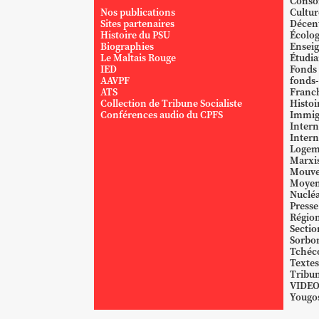
Conso
Nos publications
Cultur
Sites partenaires
Décent
Histoire du PSU
Écolog
Biographies
Ensei
Le Maltais Rouge
Étudi
IED
Fonds
AAVPF
fonds-
ATS
Franc
Collection de Tribune Socialiste
Histoi
Conférences audio du CPFS
Immig
Intern
Intern
Logem
Marxi
Mouve
Moyen
Nucléa
Presse
Région
Sectio
Sorbo
Tchéc
Textes
Tribun
VIDE
Yougos