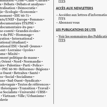
mmation
Crise
Cuba
Culture
l'ITS
e
Débats
Débats et analyses
ralisation
Démocratie
ACCÈS AUX NEWLETTERS
ie
Ecologie
Économie
Accédez aux lettres d'informati
gnement
ESU 60-71
l'ITS
ants/UNEF
Europe
Femmes
Abonnez vous
 documentaire ITS/PSU
documentaire-its-psu
LES PUBLICATIONS DE L'ITS
he-comté
Grandes écoles
re du PSU
Hommage
Voir les sommaires des Publicat
ration
International
l'ITS
ational (étudiant)
ational ESU
Israël
Jeunes
ent
Lorraine
Lycées
sme
Mixité
ment politique de masse
 Orient
Nord
Normandie
ire
Palestine
Parti
Police
PSU 60-90
Réformes
Régions
s Ouest
Retraites
Santé
ns
Social
Socialisme
nne
Sud-Ouest
Syndicats
oslovaquie
Textes de références
 théoriques
Transition
Travail
e Socialiste
Université
URSS
O
Vietnam
Ville / Urbanisme
lavie