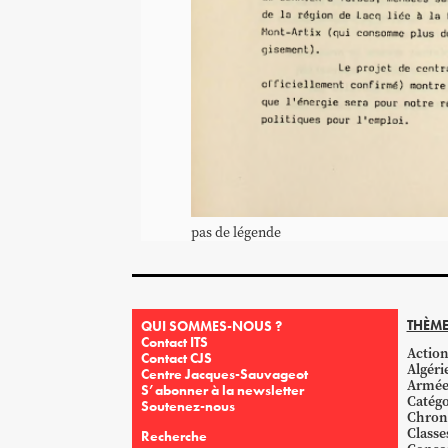
pas de légende
THÈME
QUI SOMMES-NOUS ?
Contact ITS
Action
Contact CJS
Algéri
Centre Jacques-Sauvageot
Armé
S’abonner à la newsletter
Catégo
Soutenez-nous
Chron
Classe
Recherche