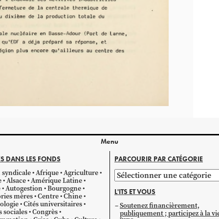
Menu
S DANS LES FONDS
PARCOURIR PAR CATÉGORIE
 syndicale
Afrique
Agriculture
Parcourir
e
Alsace
Amérique Latine
par
e
Autogestion
Bourgogne
L'ITS ET VOUS
catégorie
ries mères
Centre
Chine
ologie
Cités universitaires
Soutenez financièrement,
s sociales
Congrès
publiquement ; participez à la vi