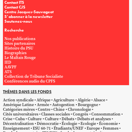
Contact ITS
Contact CJS
Centre Jacques-Sauvageot
S’abonner à la newsletter
Soutenez-nous
Recherche
Nos publications
Sites partenaires
Histoire du PSU
Biographies
Le Maltais Rouge
IED
AAVPF
ATS
Collection de Tribune Socialiste
Conférences audio du CPFS
THÈMES DANS LES FONDS
Action syndicale
Afrique
Agriculture
Algérie
Alsace
Amérique Latine
Armée
Autogestion
Bourgogne
Catégories mères
Centre
Chine
Chronologie
Cités universitaires
Classes sociales
Congrès
Consommation
Crise
Cuba
Culture
Culture
Débats
Débats et analyses
Décentralisation
Démocratie
Écologie
Ecologie
Économie
Enseignement
ESU 60-71
Étudiants/UNEF
Europe
Femmes