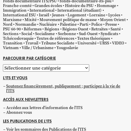
Fonds documentaire ITS/PSU
fonds-documentaire-its-psu
Franche-comté
Grandes écoles
Histoire du PSU
Hommage
Immigration
International
International (étudiant)
International ESU
Israël
Jeunes
Logement
Lorraine
Lycées
Marxisme
Mixité
Mouvement politique de masse
Moyen Orient
Nord
Normandie
Nucléaire
Palestine
Parti
Police
Presse
PSU 60-90
Réformes
Régions
Régions Ouest
Retraites
Santé
Sections
Social
Socialisme
Sorbonne
Sud-Ouest
Syndicats
Tchécoslovaquie
Textes de références
Textes théoriques
Transition
Travail
Tribune Socialiste
Université
URSS
VIDEO
Vietnam
Ville / Urbanisme
Yougoslavie
PARCOURIR PAR CATÉGORIE
Parcourir
par
L'ITS ET VOUS
catégorie
Soutenez financièrement, publiquement ; participez à la vie de
l'ITS
ACCÈS AUX NEWLETTERS
Accédez aux lettres d'information de l'ITS
Abonnez vous
LES PUBLICATIONS DE L'ITS
Voir les sommaires des Publications de l'ITS