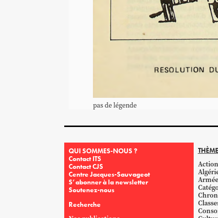
pas de légende
THÈME
QUI SOMMES-NOUS ?
Contact ITS
Action
Contact CJS
Algéri
Centre Jacques-Sauvageot
Armé
S’abonner à la newsletter
Catégo
Soutenez-nous
Chron
Classe
Recherche
Conso