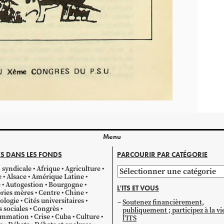
Menu
S DANS LES FONDS
PARCOURIR PAR CATÉGORIE
 syndicale
Afrique
Agriculture
Parcourir
e
Alsace
Amérique Latine
par
e
Autogestion
Bourgogne
L'ITS ET VOUS
catégorie
ries mères
Centre
Chine
ologie
Cités universitaires
Soutenez financièrement,
s sociales
Congrès
publiquement ; participez à la vi
mmation
Crise
Cuba
Culture
l'ITS