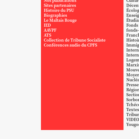
Nos publications
Cultur
Sites partenaires
Décent
Histoire du PSU
Écolog
Biographies
Ensei
Le Maltais Rouge
Étudi
IED
Fonds
AAVPF
fonds-
ATS
Franc
Collection de Tribune Socialiste
Histoi
Conférences audio du CPFS
Immig
Intern
Intern
Logem
Marxi
Mouve
Moyen
Nucléa
Presse
Région
Sectio
Sorbo
Tchéc
Textes
Tribun
VIDE
Yougos