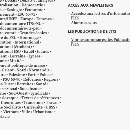
e
Débats
Débats et analyses
ralisation
Démocratie
ACCÈS AUX NEWLETTERS
ie
Ecologie
Économie
Accédez aux lettres d'informati
gnement
ESU 60-71
l'ITS
ants/UNEF
Europe
Femmes
Abonnez vous
 documentaire ITS/PSU
documentaire-its-psu
LES PUBLICATIONS DE L'ITS
he-comté
Grandes écoles
re du PSU
Hommage
Voir les sommaires des Publicat
ration
International
l'ITS
ational (étudiant)
ational ESU
Israël
Jeunes
ent
Lorraine
Lycées
sme
Mixité
ment politique de masse
 Orient
Nord
Normandie
ire
Palestine
Parti
Police
PSU 60-90
Réformes
Régions
s Ouest
Retraites
Santé
ns
Social
Socialisme
nne
Sud-Ouest
Syndicats
oslovaquie
Textes de références
 théoriques
Transition
Travail
e Socialiste
Université
URSS
O
Vietnam
Ville / Urbanisme
lavie