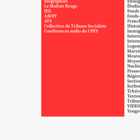
Biographies
Ensei
Le Maltais Rouge
Étudi
IED
Fonds
AAVPF
fonds-
ATS
Franc
Collection de Tribune Socialiste
Histoi
Conférences audio du CPFS
Immig
Intern
Intern
Logem
Marxi
Mouve
Moyen
Nucléa
Presse
Région
Sectio
Sorbo
Tchéc
Textes
Tribun
VIDE
Yougos