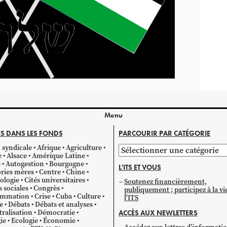
Menu
S DANS LES FONDS
PARCOURIR PAR CATÉGORIE
 syndicale
Afrique
Agriculture
Parcourir
e
Alsace
Amérique Latine
par
e
Autogestion
Bourgogne
L'ITS ET VOUS
catégorie
ries mères
Centre
Chine
ologie
Cités universitaires
Soutenez financièrement,
s sociales
Congrès
publiquement ; participez à la vi
mmation
Crise
Cuba
Culture
l'ITS
e
Débats
Débats et analyses
ralisation
Démocratie
ACCÈS AUX NEWLETTERS
ie
Ecologie
Économie