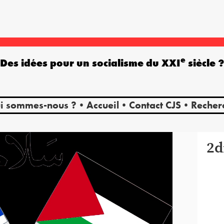
e
Des idées pour un socialisme du XXI
siècle 
i sommes-nous ?
Accueil
Contact CJS
Recher
2d