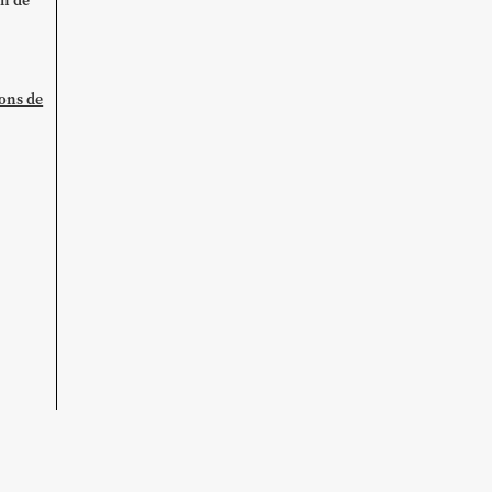
on de
ions de