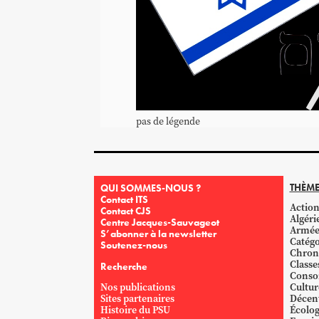
pas de légende
THÈME
QUI SOMMES-NOUS ?
Contact ITS
Action
Contact CJS
Algéri
Centre Jacques-Sauvageot
Armé
S’abonner à la newsletter
Catégo
Soutenez-nous
Chron
Classe
Recherche
Conso
Nos publications
Cultur
Sites partenaires
Décent
Histoire du PSU
Écolog