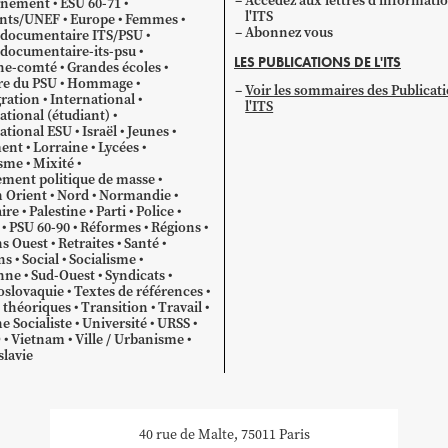
Accédez aux lettres d'informati
gnement
ESU 60-71
l'ITS
ants/UNEF
Europe
Femmes
Abonnez vous
 documentaire ITS/PSU
documentaire-its-psu
LES PUBLICATIONS DE L'ITS
he-comté
Grandes écoles
re du PSU
Hommage
Voir les sommaires des Publicat
ration
International
l'ITS
ational (étudiant)
ational ESU
Israël
Jeunes
ent
Lorraine
Lycées
sme
Mixité
ment politique de masse
 Orient
Nord
Normandie
ire
Palestine
Parti
Police
PSU 60-90
Réformes
Régions
s Ouest
Retraites
Santé
ns
Social
Socialisme
nne
Sud-Ouest
Syndicats
oslovaquie
Textes de références
 théoriques
Transition
Travail
e Socialiste
Université
URSS
O
Vietnam
Ville / Urbanisme
lavie
40 rue de Malte, 75011 Paris