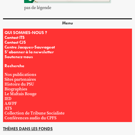
pas de légende
Menu
QUI SOMMES-NOUS ?
Contact ITS
Contact CJS
Centre Jacques-Sauvageot
S’abonner à la newsletter
Soutenez-nous
Recherche
Nos publications
Sites partenaires
Histoire du PSU
Biographies
Le Maltais Rouge
IED
AAVPF
ATS
Collection de Tribune Socialiste
Conférences audio du CPFS
THÈMES DANS LES FONDS