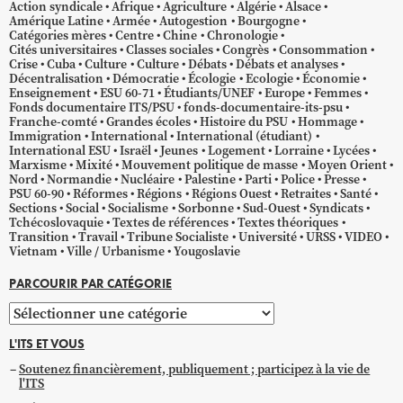
Action syndicale
Afrique
Agriculture
Algérie
Alsace
Amérique Latine
Armée
Autogestion
Bourgogne
Catégories mères
Centre
Chine
Chronologie
Cités universitaires
Classes sociales
Congrès
Consommation
Crise
Cuba
Culture
Culture
Débats
Débats et analyses
Décentralisation
Démocratie
Écologie
Ecologie
Économie
Enseignement
ESU 60-71
Étudiants/UNEF
Europe
Femmes
Fonds documentaire ITS/PSU
fonds-documentaire-its-psu
Franche-comté
Grandes écoles
Histoire du PSU
Hommage
Immigration
International
International (étudiant)
International ESU
Israël
Jeunes
Logement
Lorraine
Lycées
Marxisme
Mixité
Mouvement politique de masse
Moyen Orient
Nord
Normandie
Nucléaire
Palestine
Parti
Police
Presse
PSU 60-90
Réformes
Régions
Régions Ouest
Retraites
Santé
Sections
Social
Socialisme
Sorbonne
Sud-Ouest
Syndicats
Tchécoslovaquie
Textes de références
Textes théoriques
Transition
Travail
Tribune Socialiste
Université
URSS
VIDEO
Vietnam
Ville / Urbanisme
Yougoslavie
PARCOURIR PAR CATÉGORIE
Parcourir
par
L'ITS ET VOUS
catégorie
Soutenez financièrement, publiquement ; participez à la vie de
l'ITS