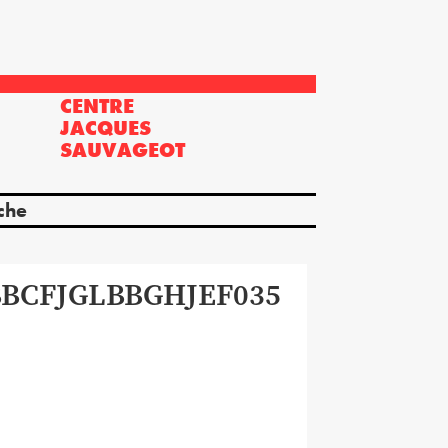
CENTRE
?
JACQUES
SAUVAGEOT
che
BBCFJGLBBGHJEF035