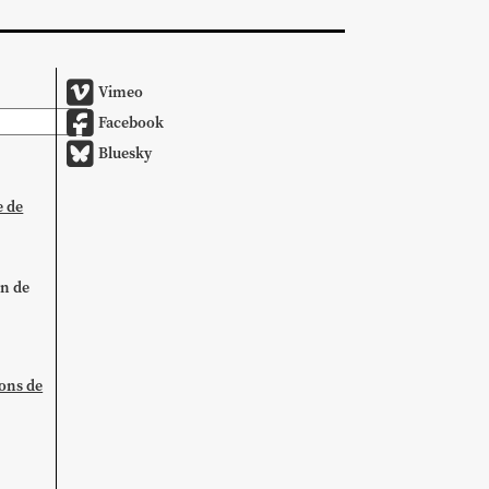
Vimeo
Facebook
Bluesky
e de
on de
ions de