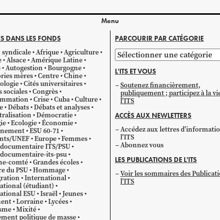
Menu
S DANS LES FONDS
PARCOURIR PAR CATÉGORIE
 syndicale
Afrique
Agriculture
Parcourir
e
Alsace
Amérique Latine
par
e
Autogestion
Bourgogne
L'ITS ET VOUS
catégorie
ries mères
Centre
Chine
ologie
Cités universitaires
Soutenez financièrement,
s sociales
Congrès
publiquement ; participez à la vi
mmation
Crise
Cuba
Culture
l'ITS
e
Débats
Débats et analyses
ralisation
Démocratie
ACCÈS AUX NEWLETTERS
ie
Ecologie
Économie
Accédez aux lettres d'informati
gnement
ESU 60-71
l'ITS
ants/UNEF
Europe
Femmes
Abonnez vous
 documentaire ITS/PSU
documentaire-its-psu
LES PUBLICATIONS DE L'ITS
he-comté
Grandes écoles
re du PSU
Hommage
Voir les sommaires des Publicat
ration
International
l'ITS
ational (étudiant)
ational ESU
Israël
Jeunes
ent
Lorraine
Lycées
sme
Mixité
ment politique de masse