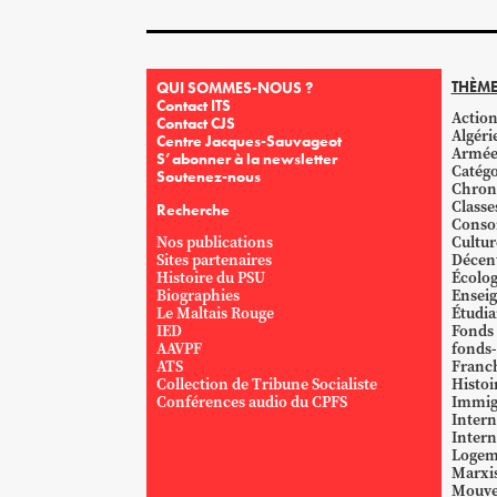
THÈME
QUI SOMMES-NOUS ?
Contact ITS
Action
Contact CJS
Algéri
Centre Jacques-Sauvageot
Armé
S’abonner à la newsletter
Catégo
Soutenez-nous
Chron
Classe
Recherche
Conso
Nos publications
Cultur
Sites partenaires
Décent
Histoire du PSU
Écolog
Biographies
Ensei
Le Maltais Rouge
Étudi
IED
Fonds
AAVPF
fonds-
ATS
Franc
Collection de Tribune Socialiste
Histoi
Conférences audio du CPFS
Immig
Intern
Intern
Logem
Marxi
Mouve