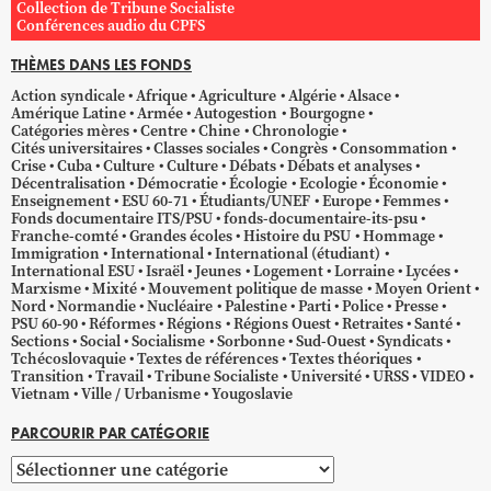
Collection de Tribune Socialiste
Conférences audio du CPFS
THÈMES DANS LES FONDS
Action syndicale
Afrique
Agriculture
Algérie
Alsace
Amérique Latine
Armée
Autogestion
Bourgogne
Catégories mères
Centre
Chine
Chronologie
Cités universitaires
Classes sociales
Congrès
Consommation
Crise
Cuba
Culture
Culture
Débats
Débats et analyses
Décentralisation
Démocratie
Écologie
Ecologie
Économie
Enseignement
ESU 60-71
Étudiants/UNEF
Europe
Femmes
Fonds documentaire ITS/PSU
fonds-documentaire-its-psu
Franche-comté
Grandes écoles
Histoire du PSU
Hommage
Immigration
International
International (étudiant)
International ESU
Israël
Jeunes
Logement
Lorraine
Lycées
Marxisme
Mixité
Mouvement politique de masse
Moyen Orient
Nord
Normandie
Nucléaire
Palestine
Parti
Police
Presse
PSU 60-90
Réformes
Régions
Régions Ouest
Retraites
Santé
Sections
Social
Socialisme
Sorbonne
Sud-Ouest
Syndicats
Tchécoslovaquie
Textes de références
Textes théoriques
Transition
Travail
Tribune Socialiste
Université
URSS
VIDEO
Vietnam
Ville / Urbanisme
Yougoslavie
PARCOURIR PAR CATÉGORIE
Parcourir
par