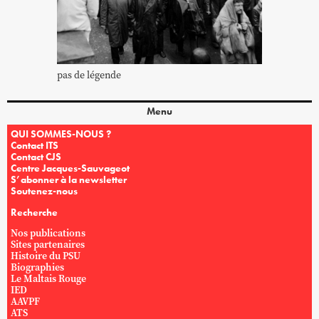
pas de légende
Menu
QUI SOMMES-NOUS ?
Contact ITS
Contact CJS
Centre Jacques-Sauvageot
S’abonner à la newsletter
Soutenez-nous
Recherche
Nos publications
Sites partenaires
Histoire du PSU
Biographies
Le Maltais Rouge
IED
AAVPF
ATS