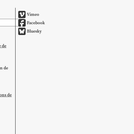
Vimeo
Facebook
Bluesky
e de
on de
ions de