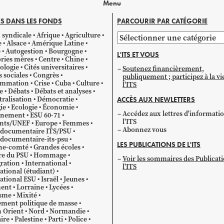
Menu
S DANS LES FONDS
PARCOURIR PAR CATÉGORIE
 syndicale
Afrique
Agriculture
Parcourir
e
Alsace
Amérique Latine
par
e
Autogestion
Bourgogne
L'ITS ET VOUS
catégorie
ries mères
Centre
Chine
ologie
Cités universitaires
Soutenez financièrement,
s sociales
Congrès
publiquement ; participez à la vi
mmation
Crise
Cuba
Culture
l'ITS
e
Débats
Débats et analyses
ralisation
Démocratie
ACCÈS AUX NEWLETTERS
ie
Ecologie
Économie
Accédez aux lettres d'informati
gnement
ESU 60-71
l'ITS
ants/UNEF
Europe
Femmes
Abonnez vous
 documentaire ITS/PSU
documentaire-its-psu
LES PUBLICATIONS DE L'ITS
he-comté
Grandes écoles
re du PSU
Hommage
Voir les sommaires des Publicat
ration
International
l'ITS
ational (étudiant)
ational ESU
Israël
Jeunes
ent
Lorraine
Lycées
sme
Mixité
ment politique de masse
 Orient
Nord
Normandie
ire
Palestine
Parti
Police