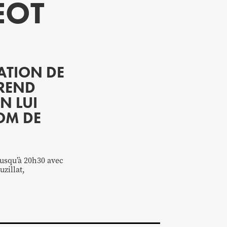
EOT
ATION DE
 REND
N LUI
NOM DE
jusqu’à 20h30 avec
zillat,