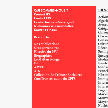
THÈME
QUI SOMMES-NOUS ?
Contact ITS
Action
Contact CJS
Algéri
Centre Jacques-Sauvageot
Armé
S’abonner à la newsletter
Catégo
Soutenez-nous
Chron
Classe
Recherche
Conso
Nos publications
Cultur
Sites partenaires
Décent
Histoire du PSU
Écolog
Biographies
Ensei
Le Maltais Rouge
Étudi
IED
Fonds
AAVPF
fonds-
ATS
Franc
Collection de Tribune Socialiste
Histoi
Conférences audio du CPFS
Immig
Intern
Intern
Logem
Marxi
Mouve
Moyen
Nucléa