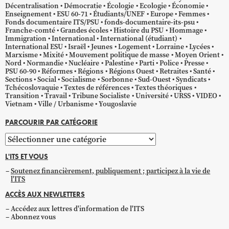
Décentralisation
Démocratie
Écologie
Ecologie
Économie
Enseignement
ESU 60-71
Étudiants/UNEF
Europe
Femmes
Fonds documentaire ITS/PSU
fonds-documentaire-its-psu
Franche-comté
Grandes écoles
Histoire du PSU
Hommage
Immigration
International
International (étudiant)
International ESU
Israël
Jeunes
Logement
Lorraine
Lycées
Marxisme
Mixité
Mouvement politique de masse
Moyen Orient
Nord
Normandie
Nucléaire
Palestine
Parti
Police
Presse
PSU 60-90
Réformes
Régions
Régions Ouest
Retraites
Santé
Sections
Social
Socialisme
Sorbonne
Sud-Ouest
Syndicats
Tchécoslovaquie
Textes de références
Textes théoriques
Transition
Travail
Tribune Socialiste
Université
URSS
VIDEO
Vietnam
Ville / Urbanisme
Yougoslavie
PARCOURIR PAR CATÉGORIE
Parcourir
par
L'ITS ET VOUS
catégorie
Soutenez financièrement, publiquement ; participez à la vie de
l'ITS
ACCÈS AUX NEWLETTERS
Accédez aux lettres d'information de l'ITS
Abonnez vous