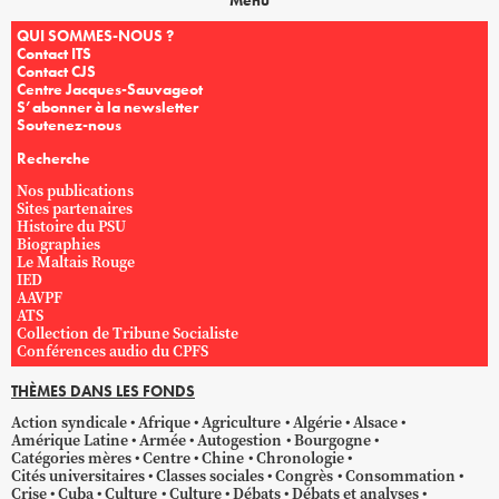
Menu
QUI SOMMES-NOUS ?
Contact ITS
Contact CJS
Centre Jacques-Sauvageot
S’abonner à la newsletter
Soutenez-nous
Recherche
Nos publications
Sites partenaires
Histoire du PSU
Biographies
Le Maltais Rouge
IED
AAVPF
ATS
Collection de Tribune Socialiste
Conférences audio du CPFS
THÈMES DANS LES FONDS
Action syndicale
Afrique
Agriculture
Algérie
Alsace
Amérique Latine
Armée
Autogestion
Bourgogne
Catégories mères
Centre
Chine
Chronologie
Cités universitaires
Classes sociales
Congrès
Consommation
Crise
Cuba
Culture
Culture
Débats
Débats et analyses