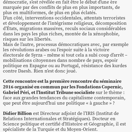
démocratie, s’est révélée en fait être le début d’une ère
marquée par des conflits de plus en plus importants, de
plus en multiformes, de plus en plus éclatés.
D’un côté, interventions occidentales, attentats terroristes
et développement de l’intégrisme religieux, décomposition
d’États, migrations massives, reculs sociaux considérables
dans les pays les plus riches, montée de la xénophobie,
risques sur les libertés.
Mais de l’autre, processus démocratiques avec, par exemple
les révolutions arabes ou l’espoir suite à la victoire
électorale de Syrza – même si tout cela a subi coup d’arrêt –
mobilisations citoyennes dans nombre de pays, espoir
politique en Espagne ou au Portugal, résistance des kurdes
contre Daesh. Rien n’est donc joué.
Cette rencontre est la première rencontre du séminaire
2016 organisé en commun par les Fondations Copernic,
Gabriel Péri, et l’Institut Tribune socialiste
sur le thème :
face aux grandes tendances du capitalisme contemporain,
que peut être aujourd’hui une politique « à gauche » ?
Didier Billion
est Directeur adjoint de l’IRIS (Institut de
Relations Internationales et Stratégiques). Docteur en
Science politique et certifié d’Histoire et Géographie, il est
spécialiste de la Turquie et du Moyen-Orient.