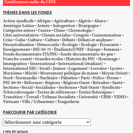
Conférences audio du CPFS
THÈMES DANS LES FONDS
Action syndicale
Afrique
Agriculture
Algérie
Alsace
Amérique Latine
Armée
Autogestion
Bourgogne
Catégories mères
Centre
Chine
Chronologie
Cités universitaires
Classes sociales
Congrès
Consommation
Crise
Cuba
Culture
Culture
Débats
Débats et analyses
Décentralisation
Démocratie
Écologie
Ecologie
Économie
Enseignement
ESU 60-71
Étudiants/UNEF
Europe
Femmes
Fonds documentaire ITS/PSU
fonds-documentaire-its-psu
Franche-comté
Grandes écoles
Histoire du PSU
Hommage
Immigration
International
International (étudiant)
International ESU
Israël
Jeunes
Logement
Lorraine
Lycées
Marxisme
Mixité
Mouvement politique de masse
Moyen Orient
Nord
Normandie
Nucléaire
Palestine
Parti
Police
Presse
PSU 60-90
Réformes
Régions
Régions Ouest
Retraites
Santé
Sections
Social
Socialisme
Sorbonne
Sud-Ouest
Syndicats
Tchécoslovaquie
Textes de références
Textes théoriques
Transition
Travail
Tribune Socialiste
Université
URSS
VIDEO
Vietnam
Ville / Urbanisme
Yougoslavie
PARCOURIR PAR CATÉGORIE
Parcourir
par
L'ITS ET VOUS