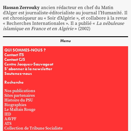
Hassan Zerrouky
ancien rédacteur en chef du Matin
d’Alger est journaliste-éditorialiste au journal l’Humanité. Il
est chroniqueur au « Soir d’Algérie », et collabore à la revue
« Recherches Internationales ». Il a publié «
La nébuleuse
islamique en France et en Algérie
» (2002)
Menu
QUI SOMMES-NOUS ?
Contact ITS
Contact CJS
Centre Jacques-Sauvageot
S’abonner à la newsletter
Soutenez-nous
Recherche
Nos publications
Sites partenaires
Histoire du PSU
Biographies
Le Maltais Rouge
IED
AAVPF
ATS
Collection de Tribune Socialiste