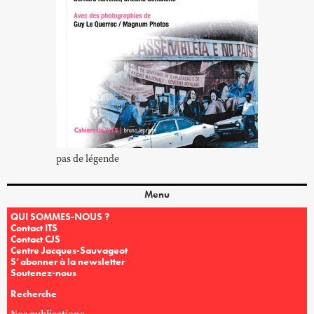
pas de légende
Menu
QUI SOMMES-NOUS ?
Contact ITS
Contact CJS
Centre Jacques-Sauvageot
S’abonner à la newsletter
Soutenez-nous
Recherche