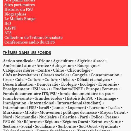
Nos publications
Sites partenaires
Histoire du PSU
Biographies
Le Maltais Rouge
IED
AAVPF
ATS
Collection de Tribune Socialiste
Conférences audio du CPFS
THÈMES DANS LES FONDS
Action syndicale
Afrique
Agriculture
Algérie
Alsace
Amérique Latine
Armée
Autogestion
Bourgogne
Catégories mères
Centre
Chine
Chronologie
Cités universitaires
Classes sociales
Congrès
Consommation
Crise
Cuba
Culture
Culture
Débats
Débats et analyses
Décentralisation
Démocratie
Écologie
Ecologie
Économie
Enseignement
ESU 60-71
Étudiants/UNEF
Europe
Femmes
Fonds documentaire ITS/PSU
fonds-documentaire-its-psu
Franche-comté
Grandes écoles
Histoire du PSU
Hommage
Immigration
International
International (étudiant)
International ESU
Israël
Jeunes
Logement
Lorraine
Lycées
Marxisme
Mixité
Mouvement politique de masse
Moyen Orient
Nord
Normandie
Nucléaire
Palestine
Parti
Police
Presse
PSU 60-90
Réformes
Régions
Régions Ouest
Retraites
Santé
Sections
Social
Socialisme
Sorbonne
Sud-Ouest
Syndicats