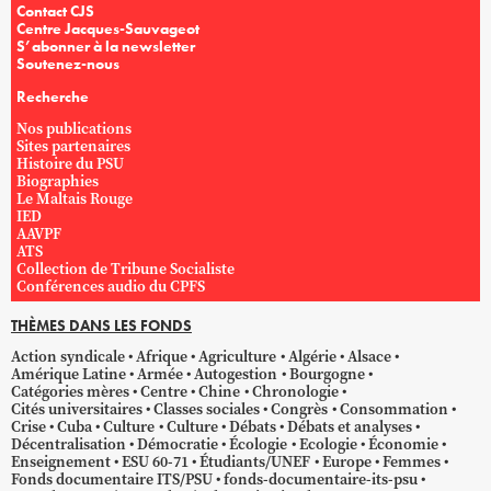
Contact CJS
Centre Jacques-Sauvageot
S’abonner à la newsletter
Soutenez-nous
Recherche
Nos publications
Sites partenaires
Histoire du PSU
Biographies
Le Maltais Rouge
IED
AAVPF
ATS
Collection de Tribune Socialiste
Conférences audio du CPFS
THÈMES DANS LES FONDS
Action syndicale
Afrique
Agriculture
Algérie
Alsace
Amérique Latine
Armée
Autogestion
Bourgogne
Catégories mères
Centre
Chine
Chronologie
Cités universitaires
Classes sociales
Congrès
Consommation
Crise
Cuba
Culture
Culture
Débats
Débats et analyses
Décentralisation
Démocratie
Écologie
Ecologie
Économie
Enseignement
ESU 60-71
Étudiants/UNEF
Europe
Femmes
Fonds documentaire ITS/PSU
fonds-documentaire-its-psu