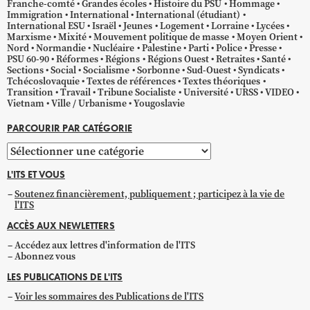
Franche-comté
Grandes écoles
Histoire du PSU
Hommage
Immigration
International
International (étudiant)
International ESU
Israël
Jeunes
Logement
Lorraine
Lycées
Marxisme
Mixité
Mouvement politique de masse
Moyen Orient
Nord
Normandie
Nucléaire
Palestine
Parti
Police
Presse
PSU 60-90
Réformes
Régions
Régions Ouest
Retraites
Santé
Sections
Social
Socialisme
Sorbonne
Sud-Ouest
Syndicats
Tchécoslovaquie
Textes de références
Textes théoriques
Transition
Travail
Tribune Socialiste
Université
URSS
VIDEO
Vietnam
Ville / Urbanisme
Yougoslavie
PARCOURIR PAR CATÉGORIE
Parcourir
par
L'ITS ET VOUS
catégorie
Soutenez financièrement, publiquement ; participez à la vie de
l'ITS
ACCÈS AUX NEWLETTERS
Accédez aux lettres d'information de l'ITS
Abonnez vous
LES PUBLICATIONS DE L'ITS
Voir les sommaires des Publications de l'ITS