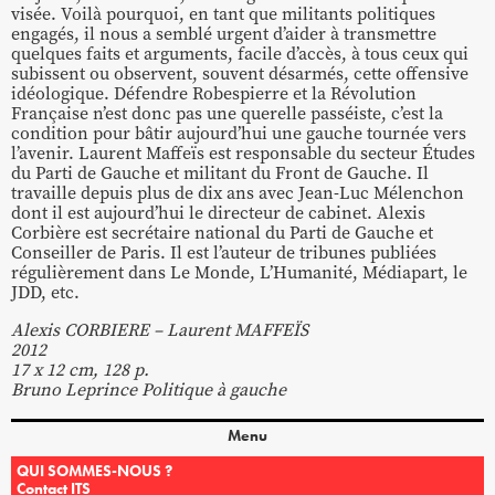
visée. Voilà pourquoi, en tant que militants politiques
engagés, il nous a semblé urgent d’aider à transmettre
quelques faits et arguments, facile d’accès, à tous ceux qui
subissent ou observent, souvent désarmés, cette offensive
idéologique. Défendre Robespierre et la Révolution
Française n’est donc pas une querelle passéiste, c’est la
condition pour bâtir aujourd’hui une gauche tournée vers
l’avenir. Laurent Maffeïs est responsable du secteur Études
du Parti de Gauche et militant du Front de Gauche. Il
travaille depuis plus de dix ans avec Jean-Luc Mélenchon
dont il est aujourd’hui le directeur de cabinet. Alexis
Corbière est secrétaire national du Parti de Gauche et
Conseiller de Paris. Il est l’auteur de tribunes publiées
régulièrement dans Le Monde, L’Humanité, Médiapart, le
JDD, etc.
Alexis CORBIERE – Laurent MAFFEÏS
2012
17 x 12 cm, 128 p.
Bruno Leprince Politique à gauche
Menu
QUI SOMMES-NOUS ?
Contact ITS