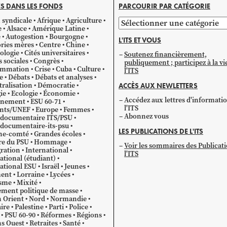
S DANS LES FONDS
PARCOURIR PAR CATÉGORIE
 syndicale
Afrique
Agriculture
Parcourir
e
Alsace
Amérique Latine
par
e
Autogestion
Bourgogne
L'ITS ET VOUS
catégorie
ries mères
Centre
Chine
ologie
Cités universitaires
Soutenez financièrement,
s sociales
Congrès
publiquement ; participez à la vi
mmation
Crise
Cuba
Culture
l'ITS
e
Débats
Débats et analyses
ralisation
Démocratie
ACCÈS AUX NEWLETTERS
ie
Ecologie
Économie
Accédez aux lettres d'informati
gnement
ESU 60-71
l'ITS
ants/UNEF
Europe
Femmes
Abonnez vous
 documentaire ITS/PSU
documentaire-its-psu
LES PUBLICATIONS DE L'ITS
he-comté
Grandes écoles
re du PSU
Hommage
Voir les sommaires des Publicat
ration
International
l'ITS
ational (étudiant)
ational ESU
Israël
Jeunes
ent
Lorraine
Lycées
sme
Mixité
ment politique de masse
 Orient
Nord
Normandie
ire
Palestine
Parti
Police
PSU 60-90
Réformes
Régions
s Ouest
Retraites
Santé