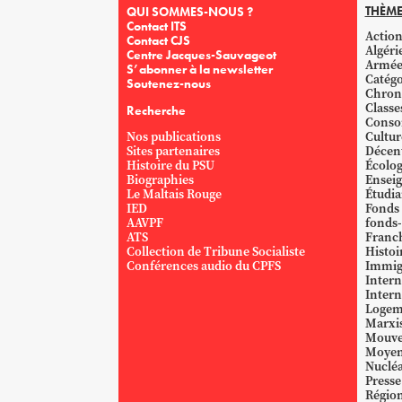
THÈME
QUI SOMMES-NOUS ?
Contact ITS
Action
Contact CJS
Algéri
Centre Jacques-Sauvageot
Armé
S’abonner à la newsletter
Catégo
Soutenez-nous
Chron
Classe
Recherche
Conso
Nos publications
Cultur
Sites partenaires
Décent
Histoire du PSU
Écolog
Biographies
Ensei
Le Maltais Rouge
Étudi
IED
Fonds
AAVPF
fonds-
ATS
Franc
Collection de Tribune Socialiste
Histoi
Conférences audio du CPFS
Immig
Intern
Intern
Logem
Marxi
Mouve
Moyen
Nucléa
Presse
Région