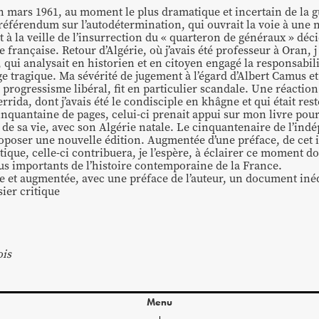
en mars 1961, au moment le plus dramatique et incertain de la gu
éférendum sur l’autodétermination, qui ouvrait la voie à une 
 à la veille de l’insurrection du « quarteron de généraux » déci
 française. Retour d’Algérie, où j’avais été professeur à Oran, j ‘
e, qui analysait en historien et en citoyen engagé la responsabil
e tragique. Ma sévérité de jugement à l’égard d’Albert Camus 
u progressisme libéral, fit en particulier scandale. Une réactio
rrida, dont j’avais été le condisciple en khâgne et qui était re
inquantaine de pages, celui-ci prenait appui sur mon livre pour
 de sa vie, avec son Algérie natale. Le cinquantenaire de l’ind
roposer une nouvelle édition. Augmentée d’une préface, de cet 
itique, celle-ci contribuera, je l’espère, à éclairer ce moment 
lus importants de l’histoire contemporaine de la France.
ue et augmentée, avec une préface de l’auteur, un document iné
ier critique
ois
Menu