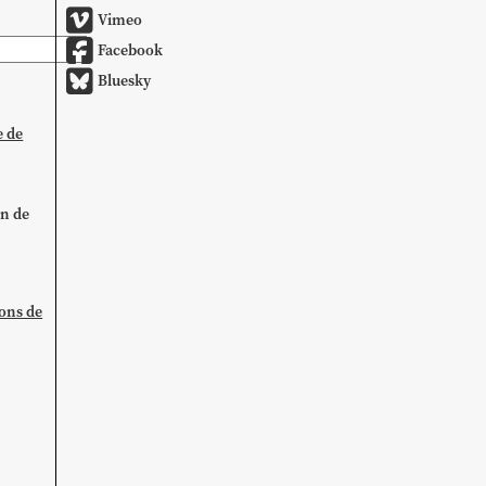
Vimeo
Facebook
Bluesky
e de
on de
ions de