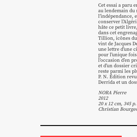
Cet essai a paru 
au lendemain du r
l’indépendance, et
conserver l’Algérie
hâte ce petit livr
dans cet engrenag
Tillion, icônes d
vint de Jacques De
une lettre d’une c
pour l’unique fois
l’occasion d’en p
et d’un dossier cr
reste parmi les p
P. N. Édition rev
Derrida et un doss
NORA Pierre
2012
20 x 12 cm, 345 p.
Christian Bourge