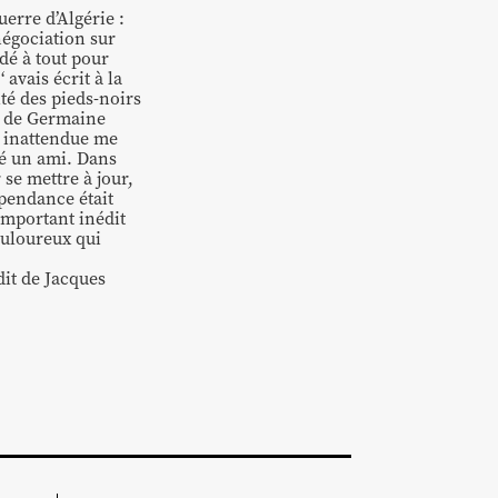
erre d’Algérie :
négociation sur
dé à tout pour
 avais écrit à la
ité des pieds-noirs
et de Germaine
n inattendue me
sté un ami. Dans
 se mettre à jour,
épendance était
important inédit
douloureux qui
dit de Jacques