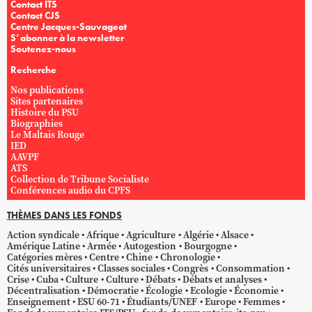
Contact ITS
Contact CJS
Centre Jacques-Sauvageot
S’abonner à la newsletter
Soutenez-nous
Recherche
Nos publications
Sites partenaires
Histoire du PSU
Biographies
Le Maltais Rouge
IED
AAVPF
ATS
Collection de Tribune Socialiste
Conférences audio du CPFS
THÈMES DANS LES FONDS
Action syndicale
Afrique
Agriculture
Algérie
Alsace
Amérique Latine
Armée
Autogestion
Bourgogne
Catégories mères
Centre
Chine
Chronologie
Cités universitaires
Classes sociales
Congrès
Consommation
Crise
Cuba
Culture
Culture
Débats
Débats et analyses
Décentralisation
Démocratie
Écologie
Ecologie
Économie
Enseignement
ESU 60-71
Étudiants/UNEF
Europe
Femmes