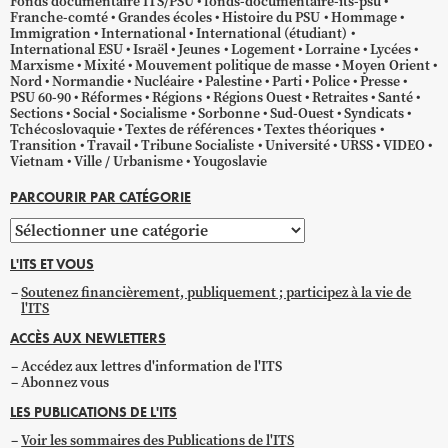
Fonds documentaire ITS/PSU
fonds-documentaire-its-psu
Franche-comté
Grandes écoles
Histoire du PSU
Hommage
Immigration
International
International (étudiant)
International ESU
Israël
Jeunes
Logement
Lorraine
Lycées
Marxisme
Mixité
Mouvement politique de masse
Moyen Orient
Nord
Normandie
Nucléaire
Palestine
Parti
Police
Presse
PSU 60-90
Réformes
Régions
Régions Ouest
Retraites
Santé
Sections
Social
Socialisme
Sorbonne
Sud-Ouest
Syndicats
Tchécoslovaquie
Textes de références
Textes théoriques
Transition
Travail
Tribune Socialiste
Université
URSS
VIDEO
Vietnam
Ville / Urbanisme
Yougoslavie
PARCOURIR PAR CATÉGORIE
Parcourir
par
L'ITS ET VOUS
catégorie
Soutenez financièrement, publiquement ; participez à la vie de
l'ITS
ACCÈS AUX NEWLETTERS
Accédez aux lettres d'information de l'ITS
Abonnez vous
LES PUBLICATIONS DE L'ITS
Voir les sommaires des Publications de l'ITS