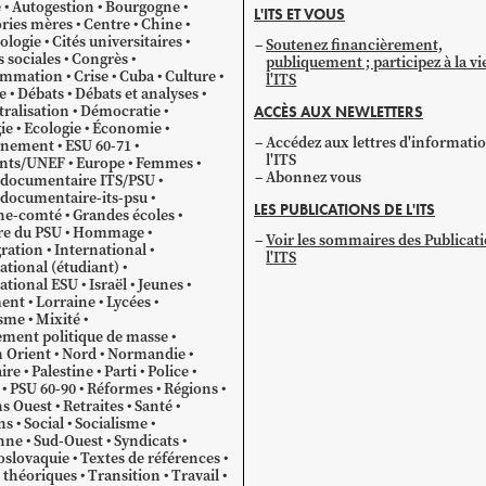
e
Autogestion
Bourgogne
L'ITS ET VOUS
catégorie
ries mères
Centre
Chine
ologie
Cités universitaires
Soutenez financièrement,
s sociales
Congrès
publiquement ; participez à la vi
mmation
Crise
Cuba
Culture
l'ITS
e
Débats
Débats et analyses
ralisation
Démocratie
ACCÈS AUX NEWLETTERS
ie
Ecologie
Économie
Accédez aux lettres d'informati
gnement
ESU 60-71
l'ITS
ants/UNEF
Europe
Femmes
Abonnez vous
 documentaire ITS/PSU
documentaire-its-psu
LES PUBLICATIONS DE L'ITS
he-comté
Grandes écoles
re du PSU
Hommage
Voir les sommaires des Publicat
ration
International
l'ITS
ational (étudiant)
ational ESU
Israël
Jeunes
ent
Lorraine
Lycées
sme
Mixité
ment politique de masse
 Orient
Nord
Normandie
ire
Palestine
Parti
Police
PSU 60-90
Réformes
Régions
s Ouest
Retraites
Santé
ns
Social
Socialisme
nne
Sud-Ouest
Syndicats
oslovaquie
Textes de références
 théoriques
Transition
Travail