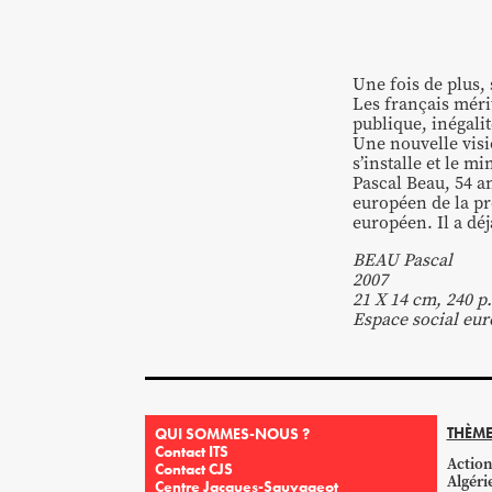
Une fois de plus, 
Les français méri
publique, inégali
Une nouvelle visi
s’installe et le m
Pascal Beau, 54 an
européen de la pr
européen. Il a dé
BEAU Pascal
2007
21 X 14 cm, 240 p.
Espace social eu
THÈME
QUI SOMMES-NOUS ?
Contact ITS
Action
Contact CJS
Algéri
Centre Jacques-Sauvageot