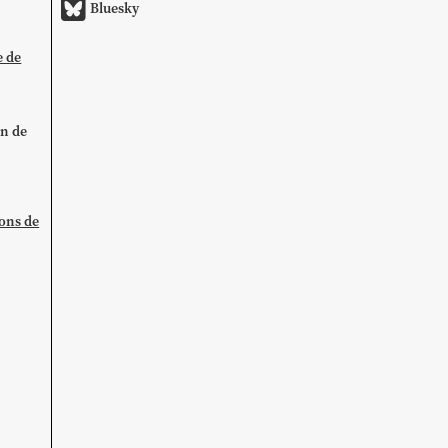
Bluesky
e de
on de
ions de