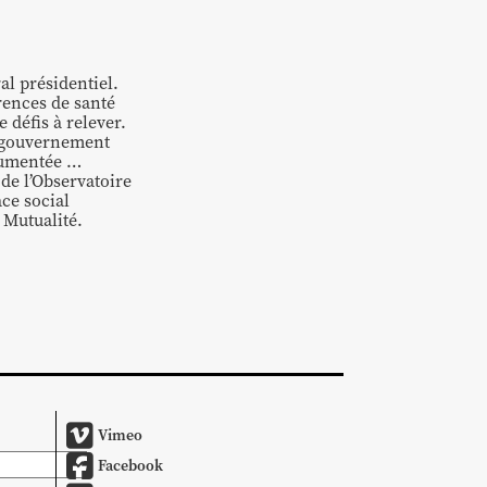
al présidentiel.
rences de santé
 défis à relever.
u gouvernement
rgumentée …
 de l’Observatoire
ce social
 Mutualité.
Vimeo
Facebook