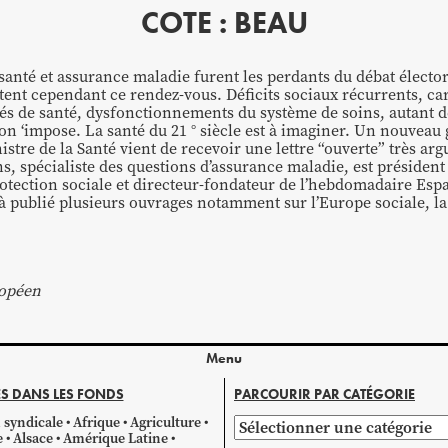
COTE : BEAU
santé et assurance maladie furent les perdants du débat élector
tent cependant ce rendez-vous. Déficits sociaux récurrents, ca
tés de santé, dysfonctionnements du système de soins, autant de
on ‘impose. La santé du 21 ° siècle est à imaginer. Un nouvea
inistre de la Santé vient de recevoir une lettre “ouverte” très a
s, spécialiste des questions d’assurance maladie, est président
otection sociale et directeur-fondateur de l’hebdomadaire Espa
jà publié plusieurs ouvrages notamment sur l’Europe sociale, la
ropéen
Menu
S DANS LES FONDS
PARCOURIR PAR CATÉGORIE
 syndicale
Afrique
Agriculture
Parcourir
e
Alsace
Amérique Latine
par