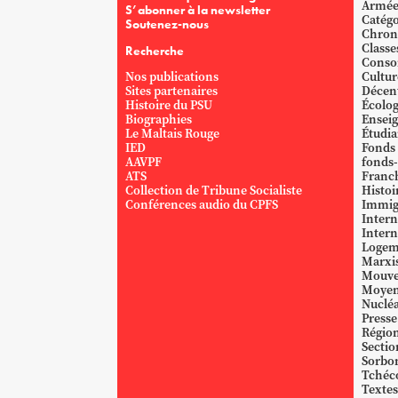
Armé
S’abonner à la newsletter
Catégo
Soutenez-nous
Chron
Classe
Recherche
Conso
Nos publications
Cultur
Sites partenaires
Décent
Histoire du PSU
Écolog
Biographies
Ensei
Le Maltais Rouge
Étudi
IED
Fonds
AAVPF
fonds-
ATS
Franc
Collection de Tribune Socialiste
Histoi
Conférences audio du CPFS
Immig
Intern
Intern
Logem
Marxi
Mouve
Moyen
Nucléa
Presse
Région
Sectio
Sorbo
Tchéc
Textes