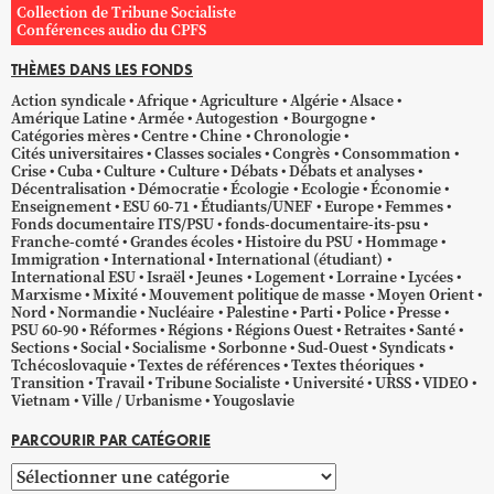
Collection de Tribune Socialiste
Conférences audio du CPFS
THÈMES DANS LES FONDS
Action syndicale
Afrique
Agriculture
Algérie
Alsace
Amérique Latine
Armée
Autogestion
Bourgogne
Catégories mères
Centre
Chine
Chronologie
Cités universitaires
Classes sociales
Congrès
Consommation
Crise
Cuba
Culture
Culture
Débats
Débats et analyses
Décentralisation
Démocratie
Écologie
Ecologie
Économie
Enseignement
ESU 60-71
Étudiants/UNEF
Europe
Femmes
Fonds documentaire ITS/PSU
fonds-documentaire-its-psu
Franche-comté
Grandes écoles
Histoire du PSU
Hommage
Immigration
International
International (étudiant)
International ESU
Israël
Jeunes
Logement
Lorraine
Lycées
Marxisme
Mixité
Mouvement politique de masse
Moyen Orient
Nord
Normandie
Nucléaire
Palestine
Parti
Police
Presse
PSU 60-90
Réformes
Régions
Régions Ouest
Retraites
Santé
Sections
Social
Socialisme
Sorbonne
Sud-Ouest
Syndicats
Tchécoslovaquie
Textes de références
Textes théoriques
Transition
Travail
Tribune Socialiste
Université
URSS
VIDEO
Vietnam
Ville / Urbanisme
Yougoslavie
PARCOURIR PAR CATÉGORIE
Parcourir