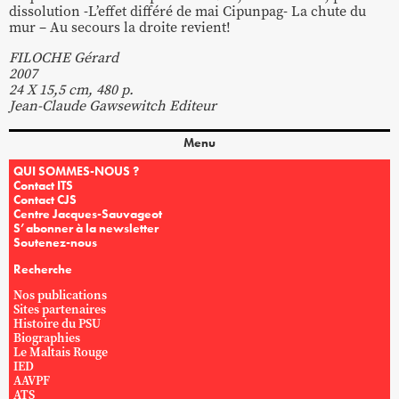
dissolution -L’effet différé de mai Cipunpag- La chute du
mur – Au secours la droite revient!
FILOCHE Gérard
2007
24 X 15,5 cm, 480 p.
Jean-Claude Gawsewitch Editeur
Menu
QUI SOMMES-NOUS ?
Contact ITS
Contact CJS
Centre Jacques-Sauvageot
S’abonner à la newsletter
Soutenez-nous
Recherche
Nos publications
Sites partenaires
Histoire du PSU
Biographies
Le Maltais Rouge
IED
AAVPF
ATS