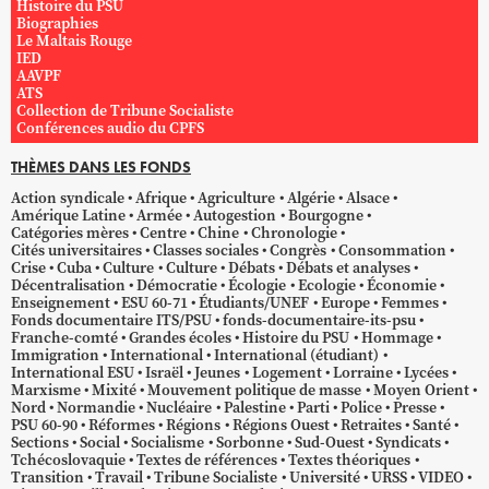
Histoire du PSU
Biographies
Le Maltais Rouge
IED
AAVPF
ATS
Collection de Tribune Socialiste
Conférences audio du CPFS
THÈMES DANS LES FONDS
Action syndicale
Afrique
Agriculture
Algérie
Alsace
Amérique Latine
Armée
Autogestion
Bourgogne
Catégories mères
Centre
Chine
Chronologie
Cités universitaires
Classes sociales
Congrès
Consommation
Crise
Cuba
Culture
Culture
Débats
Débats et analyses
Décentralisation
Démocratie
Écologie
Ecologie
Économie
Enseignement
ESU 60-71
Étudiants/UNEF
Europe
Femmes
Fonds documentaire ITS/PSU
fonds-documentaire-its-psu
Franche-comté
Grandes écoles
Histoire du PSU
Hommage
Immigration
International
International (étudiant)
International ESU
Israël
Jeunes
Logement
Lorraine
Lycées
Marxisme
Mixité
Mouvement politique de masse
Moyen Orient
Nord
Normandie
Nucléaire
Palestine
Parti
Police
Presse
PSU 60-90
Réformes
Régions
Régions Ouest
Retraites
Santé
Sections
Social
Socialisme
Sorbonne
Sud-Ouest
Syndicats
Tchécoslovaquie
Textes de références
Textes théoriques
Transition
Travail
Tribune Socialiste
Université
URSS
VIDEO