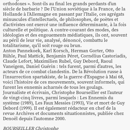
orthodoxes ». Sont-ils au final les grands perdants d’un
siècle de barbarie ? De l’Union soviétique à la France, de la
Hollande à l’Allemagne en passant par l’Italie, ces agrégats
minuscules d’intellectuels, de philosophes, de poètes et
d’activistes ont exercé une influence déterminante, à la fois
culturelle et politique. A contre-courant des modes, des
idéologies et des engouements médiatiques, ils ont, souvent
au péril de leur vie, analysé, dénoncé, combattu le
totalitarisme, qu’il soit rouge ou brun.
Anton Pannekoek, Karl Korsch, Herman Gorter, Otto
Rühle, Paul Mattick, Benjamin Péret, Cornélius Castoriadis,
Claude Lefort, Maximilien Rubel, Guy Debord, Raoul
Vaneigem, Daniel Guérin : tels furent, parmi d’autres, les
acteurs de ce combat clandestin. De la Révolution russe à
l’insurrection spartakiste, de la guerre d’Espagne à Mai 68,
voici l’histoire de ces mouvements, souvent informels, qui
furent les ennemis acharnés de tous les goulags.
Journaliste et écrivain, Christophe Bourseiller est l’auteur
de vingt-cinq livres, parmi lesquels : Les Ennemis du
système (1989), Les Faux Messies (1993), Vie et mort de Guy
Debord (1999). Il est également rédacteur en chef de la
revue Archives et documents situationnistes, publiée chez
Denoël depuis l’automne 2000.
BOURSEILLER Christophe