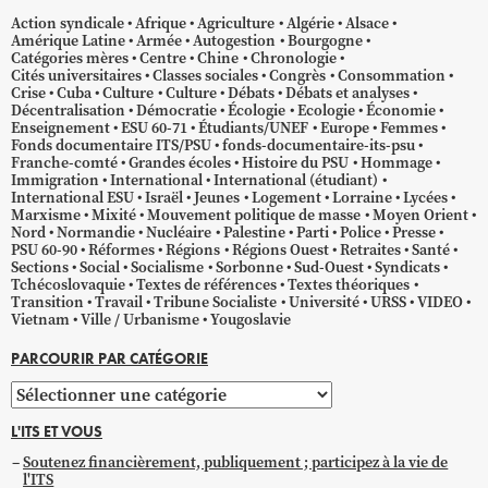
Action syndicale
Afrique
Agriculture
Algérie
Alsace
Amérique Latine
Armée
Autogestion
Bourgogne
Catégories mères
Centre
Chine
Chronologie
Cités universitaires
Classes sociales
Congrès
Consommation
Crise
Cuba
Culture
Culture
Débats
Débats et analyses
Décentralisation
Démocratie
Écologie
Ecologie
Économie
Enseignement
ESU 60-71
Étudiants/UNEF
Europe
Femmes
Fonds documentaire ITS/PSU
fonds-documentaire-its-psu
Franche-comté
Grandes écoles
Histoire du PSU
Hommage
Immigration
International
International (étudiant)
International ESU
Israël
Jeunes
Logement
Lorraine
Lycées
Marxisme
Mixité
Mouvement politique de masse
Moyen Orient
Nord
Normandie
Nucléaire
Palestine
Parti
Police
Presse
PSU 60-90
Réformes
Régions
Régions Ouest
Retraites
Santé
Sections
Social
Socialisme
Sorbonne
Sud-Ouest
Syndicats
Tchécoslovaquie
Textes de références
Textes théoriques
Transition
Travail
Tribune Socialiste
Université
URSS
VIDEO
Vietnam
Ville / Urbanisme
Yougoslavie
PARCOURIR PAR CATÉGORIE
Parcourir
par
L'ITS ET VOUS
catégorie
Soutenez financièrement, publiquement ; participez à la vie de
l'ITS