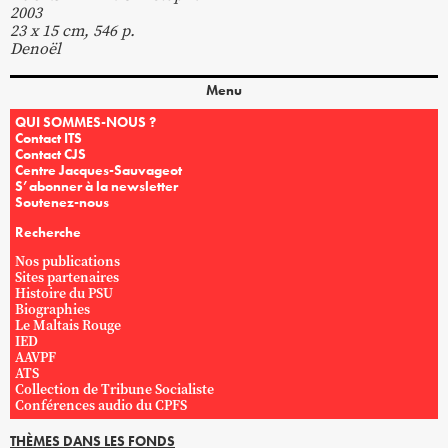
2003
23 x 15 cm, 546 p.
Denoël
Menu
QUI SOMMES-NOUS ?
Contact ITS
Contact CJS
Centre Jacques-Sauvageot
S’abonner à la newsletter
Soutenez-nous
Recherche
Nos publications
Sites partenaires
Histoire du PSU
Biographies
Le Maltais Rouge
IED
AAVPF
ATS
Collection de Tribune Socialiste
Conférences audio du CPFS
THÈMES DANS LES FONDS