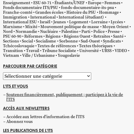
Enseignement
ESU 60-71
Étudiants/UNEF
Europe
Femmes
Fonds documentaire ITS/PSU
fonds-documentaire-its-psu
Franche-comté
Grandes écoles
Histoire du PSU
Hommage
Immigration
International
International (étudiant)
International ESU
Israël
Jeunes
Logement
Lorraine
Lycées
Marxisme
Mixité
Mouvement politique de masse
Moyen Orient
Nord
Normandie
Nucléaire
Palestine
Parti
Police
Presse
PSU 60-90
Réformes
Régions
Régions Ouest
Retraites
Santé
Sections
Social
Socialisme
Sorbonne
Sud-Ouest
Syndicats
Tchécoslovaquie
Textes de références
Textes théoriques
Transition
Travail
Tribune Socialiste
Université
URSS
VIDEO
Vietnam
Ville / Urbanisme
Yougoslavie
PARCOURIR PAR CATÉGORIE
Parcourir
par
L'ITS ET VOUS
catégorie
Soutenez financièrement, publiquement ; participez à la vie de
l'ITS
ACCÈS AUX NEWLETTERS
Accédez aux lettres d'information de l'ITS
Abonnez vous
LES PUBLICATIONS DE L'ITS