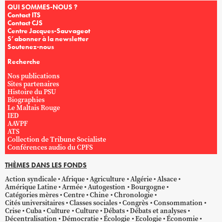
QUI SOMMES-NOUS ?
Contact ITS
Contact CJS
Centre Jacques-Sauvageot
S’abonner à la newsletter
Soutenez-nous
Recherche
Nos publications
Sites partenaires
Histoire du PSU
Biographies
Le Maltais Rouge
IED
AAVPF
ATS
Collection de Tribune Socialiste
Conférences audio du CPFS
THÈMES DANS LES FONDS
Action syndicale
Afrique
Agriculture
Algérie
Alsace
Amérique Latine
Armée
Autogestion
Bourgogne
Catégories mères
Centre
Chine
Chronologie
Cités universitaires
Classes sociales
Congrès
Consommation
Crise
Cuba
Culture
Culture
Débats
Débats et analyses
Décentralisation
Démocratie
Écologie
Ecologie
Économie