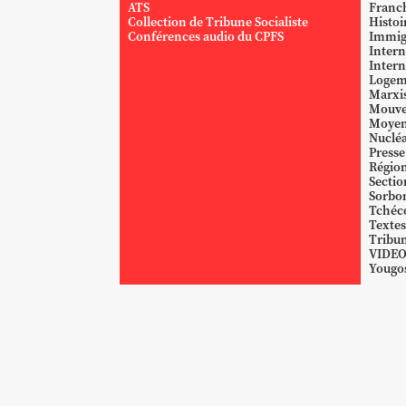
ATS
Franc
Collection de Tribune Socialiste
Histoi
Conférences audio du CPFS
Immig
Intern
Intern
Logem
Marxi
Mouve
Moyen
Nucléa
Presse
Région
Sectio
Sorbo
Tchéc
Textes
Tribun
VIDE
Yougos