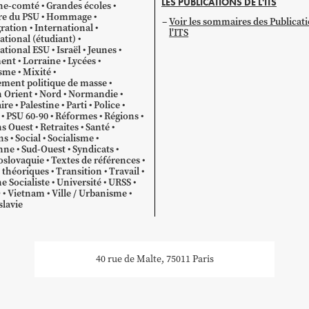
LES PUBLICATIONS DE L'ITS
he-comté
Grandes écoles
re du PSU
Hommage
Voir les sommaires des Publicat
ration
International
l'ITS
ational (étudiant)
ational ESU
Israël
Jeunes
ent
Lorraine
Lycées
sme
Mixité
ment politique de masse
 Orient
Nord
Normandie
ire
Palestine
Parti
Police
PSU 60-90
Réformes
Régions
s Ouest
Retraites
Santé
ns
Social
Socialisme
nne
Sud-Ouest
Syndicats
oslovaquie
Textes de références
 théoriques
Transition
Travail
e Socialiste
Université
URSS
O
Vietnam
Ville / Urbanisme
lavie
40 rue de Malte, 75011 Paris