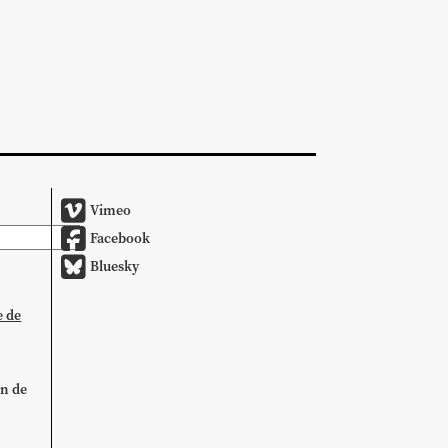
Vimeo
Facebook
Bluesky
e de
on de