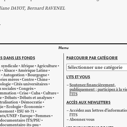
iliane DAYOT, Bernard RAVENEL
.
Menu
S DANS LES FONDS
PARCOURIR PAR CATÉGORIE
 syndicale
Afrique
Agriculture
Parcourir
e
Alsace
Amérique Latine
par
e
Autogestion
Bourgogne
L'ITS ET VOUS
catégorie
ries mères
Centre
Chine
ologie
Cités universitaires
Soutenez financièrement,
s sociales
Congrès
publiquement ; participez à la vi
mmation
Crise
Cuba
Culture
l'ITS
e
Débats
Débats et analyses
ralisation
Démocratie
ACCÈS AUX NEWLETTERS
ie
Ecologie
Économie
Accédez aux lettres d'informati
gnement
ESU 60-71
l'ITS
ants/UNEF
Europe
Femmes
Abonnez vous
 documentaire ITS/PSU
documentaire-its-psu