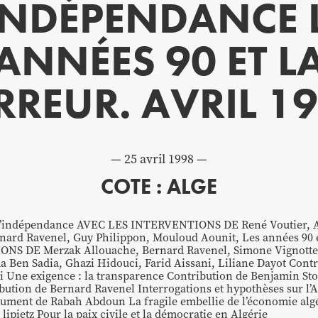
INDÉPENDANCE 
ANNÉES 90 ET L
RREUR. AVRIL 1
25 avril 1998
COTE : ALGE
t l’indépendance AVEC LES INTERVENTIONS DE René Voutier,
nard Ravenel, Guy Philippon, Mouloud Aounit, Les années 90 e
NS DE Merzak Allouache, Bernard Ravenel, Simone Vignott
Ben Sadia, Ghazi Hidouci, Farid Aissani, Liliane Dayot Contr
ne exigence : la transparence Contribution de Benjamin Sto
ibution de Bernard Ravenel Interrogations et hypothèses sur l
cument de Rabah Abdoun La fragile embellie de l’économie alg
ipietz Pour la paix civile et la démocratie en Algérie