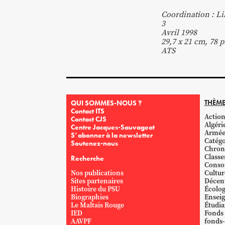
Coordination : L
3
Avril 1998
29,7 x 21 cm, 78 p
ATS
THÈME
QUI SOMMES-NOUS ?
Contact ITS
Action
Contact CJS
Algéri
Centre Jacques-Sauvageot
Armé
S’abonner à la newsletter
Catégo
Soutenez-nous
Chron
Classe
Recherche
Conso
Nos publications
Cultur
Sites partenaires
Décent
Histoire du PSU
Écolog
Biographies
Ensei
Le Maltais Rouge
Étudi
IED
Fonds
AAVPF
fonds-