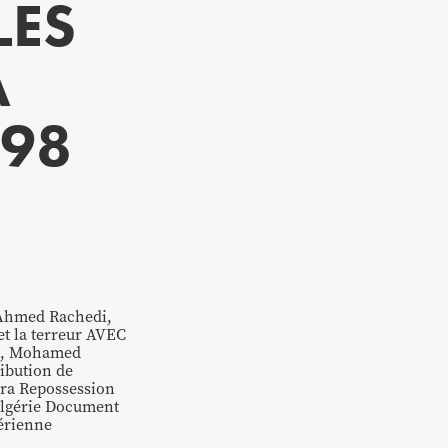
LES
A
998
 Ahmed Rachedi,
t la terreur AVEC
e, Mohamed
ibution de
ra Repossession
’Algérie Document
érienne