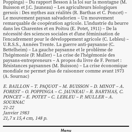
Poppinga) – Du rapport Besson à la loi sur la montagne (M.
Buisson et J.C. Jauneau) – Les agriculteurs biologiques
gersois : Des mythes aux réalités (R. Barthas et C. Poncet) –
Le mouvement paysan salvadorien – Un mouvement
remarquable de coopération agricole. L’industrie du beurre
dans les Charentes et en Poitou (E. Potet, 1911) – De la
nécessité des sciences sociales et d’une féminisation de
l’encadrement pour le développement agricole (C. Lebleu) –
U.R.S.S., Années Trente. La guerre anti-paysanne (C.
Bettelheim) – La gauche paysanne et le problème de
l’hégémonie (P. Muller) – La crise de l’hégémonie des
paysans-entrepreneurs – A propos du livre de F. Pernet :
Résistances paysannes (M. Buisson) – La crise économique
mondiale ne permet plus de raisonner comme avant 1973
(A. Sournac)
E. BAILLON – T. PAQUOT – M. BUISSON – D. MINOT – A.
FOREST – O. POPPINGA – C. JAUNEAU – R. BARTHAS, C.
PONCET – E. POTET – C. LEBLEU – P. MULLER – A.
SOURNAC
21-22
Janvier 1983
21,7 x 15,4 cm, 148 p.
Menu