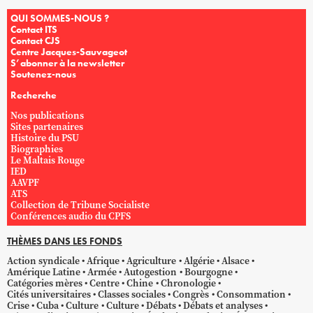
QUI SOMMES-NOUS ?
Contact ITS
Contact CJS
Centre Jacques-Sauvageot
S’abonner à la newsletter
Soutenez-nous
Recherche
Nos publications
Sites partenaires
Histoire du PSU
Biographies
Le Maltais Rouge
IED
AAVPF
ATS
Collection de Tribune Socialiste
Conférences audio du CPFS
THÈMES DANS LES FONDS
Action syndicale
Afrique
Agriculture
Algérie
Alsace
Amérique Latine
Armée
Autogestion
Bourgogne
Catégories mères
Centre
Chine
Chronologie
Cités universitaires
Classes sociales
Congrès
Consommation
Crise
Cuba
Culture
Culture
Débats
Débats et analyses