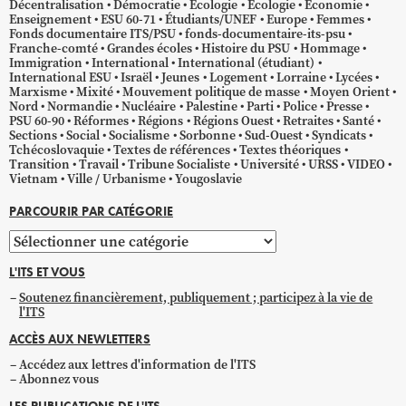
Décentralisation
Démocratie
Écologie
Ecologie
Économie
Enseignement
ESU 60-71
Étudiants/UNEF
Europe
Femmes
Fonds documentaire ITS/PSU
fonds-documentaire-its-psu
Franche-comté
Grandes écoles
Histoire du PSU
Hommage
Immigration
International
International (étudiant)
International ESU
Israël
Jeunes
Logement
Lorraine
Lycées
Marxisme
Mixité
Mouvement politique de masse
Moyen Orient
Nord
Normandie
Nucléaire
Palestine
Parti
Police
Presse
PSU 60-90
Réformes
Régions
Régions Ouest
Retraites
Santé
Sections
Social
Socialisme
Sorbonne
Sud-Ouest
Syndicats
Tchécoslovaquie
Textes de références
Textes théoriques
Transition
Travail
Tribune Socialiste
Université
URSS
VIDEO
Vietnam
Ville / Urbanisme
Yougoslavie
PARCOURIR PAR CATÉGORIE
Parcourir
par
L'ITS ET VOUS
catégorie
Soutenez financièrement, publiquement ; participez à la vie de
l'ITS
ACCÈS AUX NEWLETTERS
Accédez aux lettres d'information de l'ITS
Abonnez vous