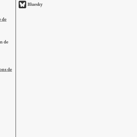
Bluesky
e de
on de
ions de