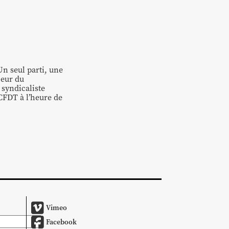
n seul parti, une
oeur du
 syndicaliste
CFDT à l’heure de
Vimeo
Facebook