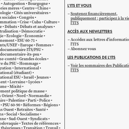
par
e
Autogestion
Bourgogne
L'ITS ET VOUS
catégorie
ries mères
Centre
Chine
ologie
Cités universitaires
Soutenez financièrement,
s sociales
Congrès
publiquement ; participez à la vi
mmation
Crise
Cuba
Culture
l'ITS
e
Débats
Débats et analyses
ralisation
Démocratie
ACCÈS AUX NEWLETTERS
ie
Ecologie
Économie
Accédez aux lettres d'informati
gnement
ESU 60-71
l'ITS
ants/UNEF
Europe
Femmes
Abonnez vous
 documentaire ITS/PSU
documentaire-its-psu
LES PUBLICATIONS DE L'ITS
he-comté
Grandes écoles
re du PSU
Hommage
Voir les sommaires des Publicat
ration
International
l'ITS
ational (étudiant)
ational ESU
Israël
Jeunes
ent
Lorraine
Lycées
sme
Mixité
ment politique de masse
 Orient
Nord
Normandie
ire
Palestine
Parti
Police
PSU 60-90
Réformes
Régions
s Ouest
Retraites
Santé
ns
Social
Socialisme
nne
Sud-Ouest
Syndicats
oslovaquie
Textes de références
 théoriques
Transition
Travail