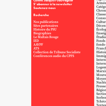
Centre Jacques-Sauvageot
Armé
S’abonner à la newsletter
Catégo
Soutenez-nous
Chron
Classe
Recherche
Conso
Nos publications
Cultur
Sites partenaires
Décent
Histoire du PSU
Écolog
Biographies
Ensei
Le Maltais Rouge
Étudi
IED
Fonds
AAVPF
fonds-
ATS
Franc
Collection de Tribune Socialiste
Histoi
Conférences audio du CPFS
Immig
Intern
Intern
Logem
Marxi
Mouve
Moyen
Nucléa
Presse
Région
Sectio
Sorbo
Tchéc
Textes