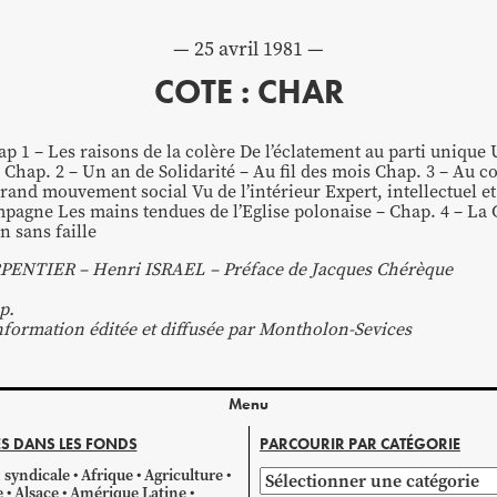
25 avril 1981
COTE : CHAR
1 – Les raisons de la colère De l’éclatement au parti unique U
– Chap. 2 – Un an de Solidarité – Au fil des mois Chap. 3 – Au c
nd mouvement social Vu de l’intérieur Expert, intellectuel et
ampagne Les mains tendues de l’Eglise polonaise – Chap. 4 – La 
 sans faille
PENTIER – Henri ISRAEL – Préface de Jacques Chérèque
p.
information éditée et diffusée par Montholon-Sevices
Menu
S DANS LES FONDS
PARCOURIR PAR CATÉGORIE
 syndicale
Afrique
Agriculture
Parcourir
e
Alsace
Amérique Latine