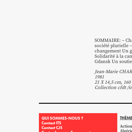
SOMMAIRE: – Chap 
société plurielle 
changement Un gra
Solidarité à la c
Gdansk Un soutien
Jean-Marie CHAR
1981
21 X 14,5 cm, 160 
Collection cfdt /
THÈME
QUI SOMMES-NOUS ?
Contact ITS
Action
Contact CJS
Algéri