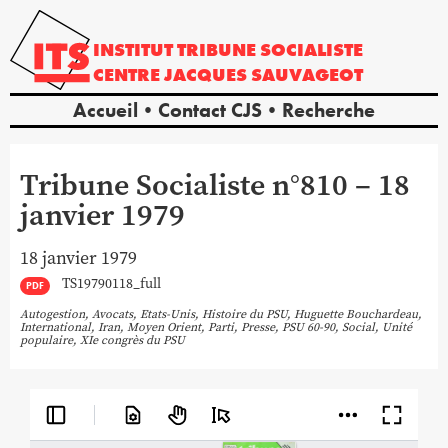
INSTITUT
TRIBUNE
SOCIALISTE
CENTRE
JACQUES
SAUVAGEOT
Accueil
Contact CJS
Recherche
Tribune Socialiste n°810 – 18
janvier 1979
18 janvier 1979
TS19790118_full
PDF
Autogestion
,
Avocats
,
Etats-Unis
,
Histoire du PSU
,
Huguette Bouchardeau
,
International
,
Iran
,
Moyen Orient
,
Parti
,
Presse
,
PSU 60-90
,
Social
,
Unité
populaire
,
XIe congrès du PSU