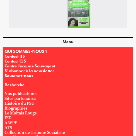
Menu
QUI SOMMES-NOUS ?
Contact ITS
Contact CJS
Centre Jacques-Sauvageot
S’abonner à la newsletter
Soutenez-nous
Recherche
Nos publications
Sites partenaires
Histoire du PSU
Biographies
Le Maltais Rouge
IED
AAVPF
ATS
Collection de Tribune Socialiste