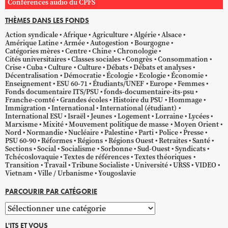
Conférences audio du CPFS
THÈMES DANS LES FONDS
Action syndicale
Afrique
Agriculture
Algérie
Alsace
Amérique Latine
Armée
Autogestion
Bourgogne
Catégories mères
Centre
Chine
Chronologie
Cités universitaires
Classes sociales
Congrès
Consommation
Crise
Cuba
Culture
Culture
Débats
Débats et analyses
Décentralisation
Démocratie
Écologie
Ecologie
Économie
Enseignement
ESU 60-71
Étudiants/UNEF
Europe
Femmes
Fonds documentaire ITS/PSU
fonds-documentaire-its-psu
Franche-comté
Grandes écoles
Histoire du PSU
Hommage
Immigration
International
International (étudiant)
International ESU
Israël
Jeunes
Logement
Lorraine
Lycées
Marxisme
Mixité
Mouvement politique de masse
Moyen Orient
Nord
Normandie
Nucléaire
Palestine
Parti
Police
Presse
PSU 60-90
Réformes
Régions
Régions Ouest
Retraites
Santé
Sections
Social
Socialisme
Sorbonne
Sud-Ouest
Syndicats
Tchécoslovaquie
Textes de références
Textes théoriques
Transition
Travail
Tribune Socialiste
Université
URSS
VIDEO
Vietnam
Ville / Urbanisme
Yougoslavie
PARCOURIR PAR CATÉGORIE
Parcourir
par
L'ITS ET VOUS
catégorie