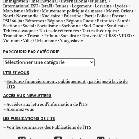
Immigration
International
International (étudiant)
International ESU
Israël
Jeunes
Logement
Lorraine
Lycées
Marxisme
Mixité
Mouvement politique de masse
Moyen Orient
Nord
Normandie
Nucléaire
Palestine
Parti
Police
Presse
PSU 60-90
Réformes
Régions
Régions Ouest
Retraites
Santé
Sections
Social
Socialisme
Sorbonne
Sud-Ouest
Syndicats
Tchécoslovaquie
Textes de références
Textes théoriques
Transition
Travail
Tribune Socialiste
Université
URSS
VIDEO
Vietnam
Ville / Urbanisme
Yougoslavie
PARCOURIR PAR CATÉGORIE
Parcourir
par
L'ITS ET VOUS
catégorie
Soutenez financièrement, publiquement ; participez à la vie de
l'ITS
ACCÈS AUX NEWLETTERS
Accédez aux lettres d'information de l'ITS
Abonnez vous
LES PUBLICATIONS DE L'ITS
Voir les sommaires des Publications de l'ITS