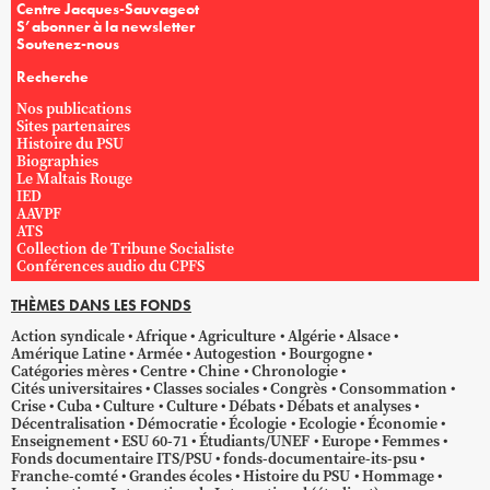
Centre Jacques-Sauvageot
S’abonner à la newsletter
Soutenez-nous
Recherche
Nos publications
Sites partenaires
Histoire du PSU
Biographies
Le Maltais Rouge
IED
AAVPF
ATS
Collection de Tribune Socialiste
Conférences audio du CPFS
THÈMES DANS LES FONDS
Action syndicale
Afrique
Agriculture
Algérie
Alsace
Amérique Latine
Armée
Autogestion
Bourgogne
Catégories mères
Centre
Chine
Chronologie
Cités universitaires
Classes sociales
Congrès
Consommation
Crise
Cuba
Culture
Culture
Débats
Débats et analyses
Décentralisation
Démocratie
Écologie
Ecologie
Économie
Enseignement
ESU 60-71
Étudiants/UNEF
Europe
Femmes
Fonds documentaire ITS/PSU
fonds-documentaire-its-psu
Franche-comté
Grandes écoles
Histoire du PSU
Hommage