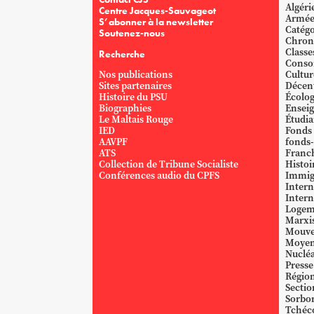
Algéri
Centre Jacques-Sauvageot
Armé
S’abonner à la newsletter
Catégo
Soutenez-nous
Chron
Classe
Recherche
Conso
Nos publications
Cultur
Sites partenaires
Décent
Histoire du PSU
Écolog
Biographies
Ensei
Le Maltais Rouge
Étudi
IED
Fonds
AAVPF
fonds-
ATS
Franc
Collection de Tribune Socialiste
Histoi
Conférences audio du CPFS
Immig
Intern
Intern
Logem
Marxi
Mouve
Moyen
Nucléa
Presse
Région
Sectio
Sorbo
Tchéc