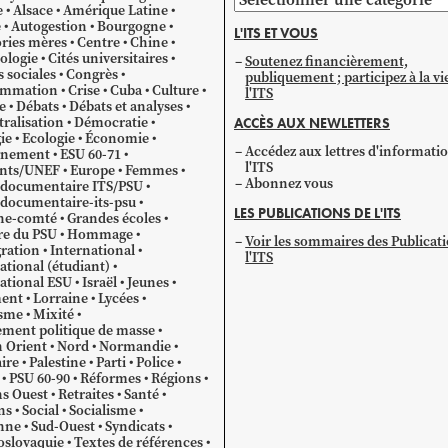
e
Alsace
Amérique Latine
par
e
Autogestion
Bourgogne
L'ITS ET VOUS
catégorie
ries mères
Centre
Chine
ologie
Cités universitaires
Soutenez financièrement,
s sociales
Congrès
publiquement ; participez à la vi
mmation
Crise
Cuba
Culture
l'ITS
e
Débats
Débats et analyses
ralisation
Démocratie
ACCÈS AUX NEWLETTERS
ie
Ecologie
Économie
Accédez aux lettres d'informati
gnement
ESU 60-71
l'ITS
ants/UNEF
Europe
Femmes
Abonnez vous
 documentaire ITS/PSU
documentaire-its-psu
LES PUBLICATIONS DE L'ITS
he-comté
Grandes écoles
re du PSU
Hommage
Voir les sommaires des Publicat
ration
International
l'ITS
ational (étudiant)
ational ESU
Israël
Jeunes
ent
Lorraine
Lycées
sme
Mixité
ment politique de masse
 Orient
Nord
Normandie
ire
Palestine
Parti
Police
PSU 60-90
Réformes
Régions
s Ouest
Retraites
Santé
ns
Social
Socialisme
nne
Sud-Ouest
Syndicats
oslovaquie
Textes de références