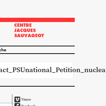
CENTRE
?
JACQUES
SAUVAGEOT
che
act_PSUnational_Petition_nuclea
Vimeo