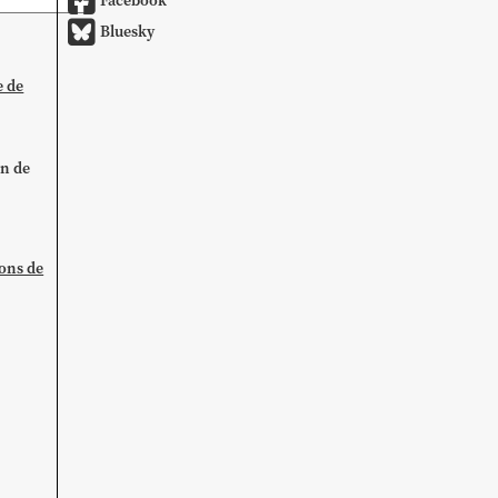
Facebook
Bluesky
e de
on de
ions de