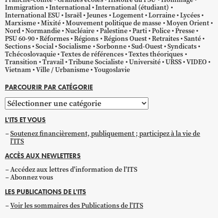
Immigration
International
International (étudiant)
International ESU
Israël
Jeunes
Logement
Lorraine
Lycées
Marxisme
Mixité
Mouvement politique de masse
Moyen Orient
Nord
Normandie
Nucléaire
Palestine
Parti
Police
Presse
PSU 60-90
Réformes
Régions
Régions Ouest
Retraites
Santé
Sections
Social
Socialisme
Sorbonne
Sud-Ouest
Syndicats
Tchécoslovaquie
Textes de références
Textes théoriques
Transition
Travail
Tribune Socialiste
Université
URSS
VIDEO
Vietnam
Ville / Urbanisme
Yougoslavie
PARCOURIR PAR CATÉGORIE
Parcourir
par
L'ITS ET VOUS
catégorie
Soutenez financièrement, publiquement ; participez à la vie de
l'ITS
ACCÈS AUX NEWLETTERS
Accédez aux lettres d'information de l'ITS
Abonnez vous
LES PUBLICATIONS DE L'ITS
Voir les sommaires des Publications de l'ITS