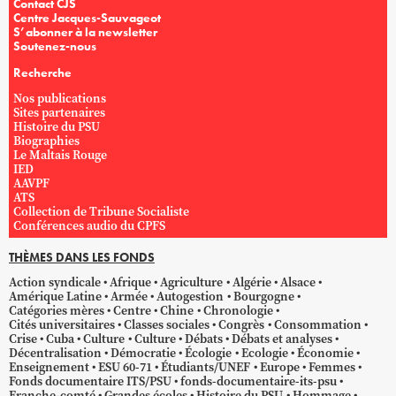
Contact CJS
Centre Jacques-Sauvageot
S’abonner à la newsletter
Soutenez-nous
Recherche
Nos publications
Sites partenaires
Histoire du PSU
Biographies
Le Maltais Rouge
IED
AAVPF
ATS
Collection de Tribune Socialiste
Conférences audio du CPFS
THÈMES DANS LES FONDS
Action syndicale
Afrique
Agriculture
Algérie
Alsace
Amérique Latine
Armée
Autogestion
Bourgogne
Catégories mères
Centre
Chine
Chronologie
Cités universitaires
Classes sociales
Congrès
Consommation
Crise
Cuba
Culture
Culture
Débats
Débats et analyses
Décentralisation
Démocratie
Écologie
Ecologie
Économie
Enseignement
ESU 60-71
Étudiants/UNEF
Europe
Femmes
Fonds documentaire ITS/PSU
fonds-documentaire-its-psu
Franche-comté
Grandes écoles
Histoire du PSU
Hommage