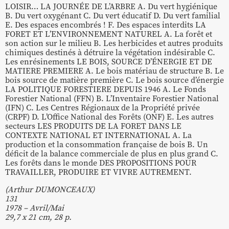
LOISIR… LA JOURNÉE DE L’ARBRE A. Du vert hygiénique
B. Du vert oxygénant C. Du vert éducatif D. Du vert familial
E. Des espaces encombrés ! F. Des espaces interdits LA
FORET ET L’ENVIRONNEMENT NATUREL A. La forêt et
son action sur le milieu B. Les herbicides et autres produits
chimiques destinés à détruire la végétation indésirable C.
Les enrésinements LE BOIS, SOURCE D’ÉNERGIE ET DE
MATIERE PREMIERE A. Le bois matériau de structure B. Le
bois source de matière première C. Le bois source d’énergie
LA POLITIQUE FORESTIERE DEPUIS 1946 A. Le Fonds
Forestier National (FFN) B. L’Inventaire Forestier National
(IFN) C. Les Centres Régionaux de la Propriété privée
(CRPF) D. L’Office National des Forêts (ONF) E. Les autres
secteurs LES PRODUITS DE LA FORET DANS LE
CONTEXTE NATIONAL ET INTERNATIONAL A. La
production et la consommation française de bois B. Un
déficit de la balance commerciale de plus en plus grand C.
Les forêts dans le monde DES PROPOSITIONS POUR
TRAVAILLER, PRODUIRE ET VIVRE AUTREMENT.
(Arthur DUMONCEAUX)
131
1978 – Avril/Mai
29,7 x 21 cm, 28 p.