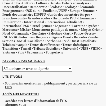
Crise
Cuba
Culture
Culture
Débats
Débats et analyses
Décentralisation
Démocratie
Écologie
Ecologie
Économie
Enseignement
ESU 60-71
Étudiants/UNEF
Europe
Femmes
Fonds documentaire ITS/PSU
fonds-documentaire-its-psu
Franche-comté
Grandes écoles
Histoire du PSU
Hommage
Immigration
International
International (étudiant)
International ESU
Israël
Jeunes
Logement
Lorraine
Lycées
Marxisme
Mixité
Mouvement politique de masse
Moyen Orient
Nord
Normandie
Nucléaire
Palestine
Parti
Police
Presse
PSU 60-90
Réformes
Régions
Régions Ouest
Retraites
Santé
Sections
Social
Socialisme
Sorbonne
Sud-Ouest
Syndicats
Tchécoslovaquie
Textes de références
Textes théoriques
Transition
Travail
Tribune Socialiste
Université
URSS
VIDEO
Vietnam
Ville / Urbanisme
Yougoslavie
PARCOURIR PAR CATÉGORIE
Parcourir
par
L'ITS ET VOUS
catégorie
Soutenez financièrement, publiquement ; participez à la vie de
l'ITS
ACCÈS AUX NEWLETTERS
Accédez aux lettres d'information de l'ITS
Abonnez vous