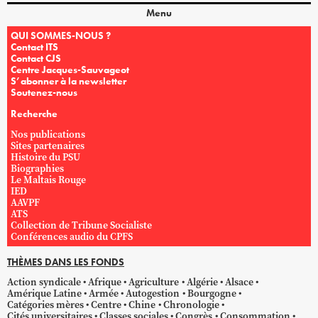
Menu
QUI SOMMES-NOUS ?
Contact ITS
Contact CJS
Centre Jacques-Sauvageot
S’abonner à la newsletter
Soutenez-nous
Recherche
Nos publications
Sites partenaires
Histoire du PSU
Biographies
Le Maltais Rouge
IED
AAVPF
ATS
Collection de Tribune Socialiste
Conférences audio du CPFS
THÈMES DANS LES FONDS
Action syndicale
Afrique
Agriculture
Algérie
Alsace
Amérique Latine
Armée
Autogestion
Bourgogne
Catégories mères
Centre
Chine
Chronologie
Cités universitaires
Classes sociales
Congrès
Consommation