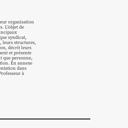
leur organisation
. L’objet de
rincipaux
aque syndicat,
n, leurs structures,
on, décrit leurs
ment et présente
ant que personne,
ction. En annexe
sentation dans
Professeur à