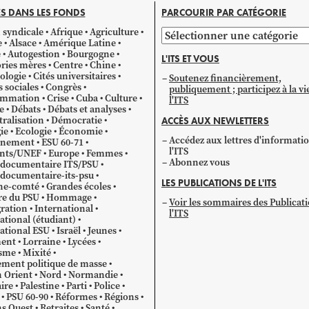
S DANS LES FONDS
PARCOURIR PAR CATÉGORIE
 syndicale
Afrique
Agriculture
Parcourir
e
Alsace
Amérique Latine
par
e
Autogestion
Bourgogne
L'ITS ET VOUS
catégorie
ries mères
Centre
Chine
ologie
Cités universitaires
Soutenez financièrement,
s sociales
Congrès
publiquement ; participez à la vi
mmation
Crise
Cuba
Culture
l'ITS
e
Débats
Débats et analyses
ralisation
Démocratie
ACCÈS AUX NEWLETTERS
ie
Ecologie
Économie
Accédez aux lettres d'informati
gnement
ESU 60-71
l'ITS
ants/UNEF
Europe
Femmes
Abonnez vous
 documentaire ITS/PSU
documentaire-its-psu
LES PUBLICATIONS DE L'ITS
he-comté
Grandes écoles
re du PSU
Hommage
Voir les sommaires des Publicat
ration
International
l'ITS
ational (étudiant)
ational ESU
Israël
Jeunes
ent
Lorraine
Lycées
sme
Mixité
ment politique de masse
 Orient
Nord
Normandie
ire
Palestine
Parti
Police
PSU 60-90
Réformes
Régions
s Ouest
Retraites
Santé