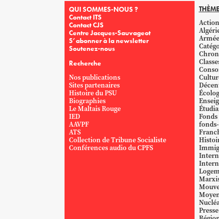
THÈME
QUI SOMMES-NOUS ?
Contact ITS
Action
Contact CJS
Algéri
Centre Jacques-Sauvageot
Armé
S’abonner à la newsletter
Catégo
Soutenez-nous
Chron
Classe
Recherche
Conso
Nos publications
Cultur
Sites partenaires
Décent
Histoire du PSU
Écolog
Biographies
Ensei
Le Maltais Rouge
Étudi
IED
Fonds
AAVPF
fonds-
ATS
Franc
Collection de Tribune Socialiste
Histoi
Conférences audio du CPFS
Immig
Intern
Intern
Logem
Marxi
Mouve
Moyen
Nucléa
Presse
Région