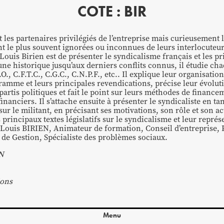
COTE : BIR
t les partenaires privilégiés de l’entreprise mais curieusement 
nt le plus souvent ignorées ou inconnues de leurs interlocuteurs
Louis Birien est de présenter le syndicalisme français et les p
une historique jusqu’aux derniers conflits connus, il étudie ch
.O., C.F.T.C., C.G.C., C.N.P.F., etc.. Il explique leur organisatio
ramme et leurs principales revendications, précise leur évoluti
partis politiques et fait le point sur leurs méthodes de finance
nanciers. Il s’attache ensuite à présenter le syndicaliste en t
sur le militant, en précisant ses motivations, son rôle et son a
 principaux textes législatifs sur le syndicalisme et leur repré
n-Louis BIRIEN, Animateur de formation, Conseil d’entreprise, 
s de Gestion, Spécialiste des problèmes sociaux.
EN
ions
Menu