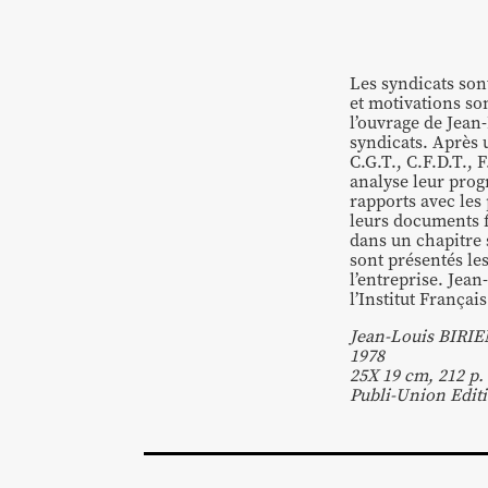
Les syndicats son
et motivations so
l’ouvrage de Jean-
syndicats. Après 
C.G.T., C.F.D.T., F
analyse leur prog
rapports avec les 
leurs documents fi
dans un chapitre 
sont présentés les
l’entreprise. Jea
l’Institut Françai
Jean-Louis BIRI
1978
25X 19 cm, 212 p.
Publi-Union Edit