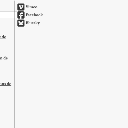
Vimeo
Facebook
Bluesky
e de
on de
ions de