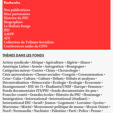
Recherche
Nos publications
Sites partenaires
Histoire du PSU
Biographies
Le Maltais Rouge
IED
AAVPF
ATS
Collection de Tribune Socialiste
Conférences audio du CPFS
THÈMES DANS LES FONDS
Action syndicale
Afrique
Agriculture
Algérie
Alsace
Amérique Latine
Armée
Autogestion
Bourgogne
Catégories mères
Centre
Chine
Chronologie
Cités universitaires
Classes sociales
Congrès
Consommation
Crise
Cuba
Culture
Culture
Débats
Débats et analyses
Décentralisation
Démocratie
Écologie
Ecologie
Économie
Enseignement
ESU 60-71
Étudiants/UNEF
Europe
Femmes
Fonds documentaire ITS/PSU
fonds-documentaire-its-psu
Franche-comté
Grandes écoles
Histoire du PSU
Hommage
Immigration
International
International (étudiant)
International ESU
Israël
Jeunes
Logement
Lorraine
Lycées
Marxisme
Mixité
Mouvement politique de masse
Moyen Orient
Nord
Normandie
Nucléaire
Palestine
Parti
Police
Presse