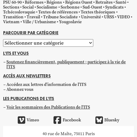
PSU 60-90
Réformes
Régions
Régions Ouest
Retraites
Santé
Sections
Social
Socialisme
Sorbonne
Sud-Ouest
Syndicats
Tchécoslovaquie
Textes de références
Textes théoriques
Transition
Travail
Tribune Socialiste
Université
URSS
VIDEO
Vietnam
Ville / Urbanisme
Yougoslavie
PARCOURIR PAR CATÉGORIE
Parcourir
par
L'ITS ET VOUS
catégorie
Soutenez financièrement, publiquement ; participez à la vie de
l'ITS
ACCÈS AUX NEWLETTERS
Accédez aux lettres d'information de l'ITS
Abonnez vous
LES PUBLICATIONS DE L'ITS
Voir les sommaires des Publications de l'ITS
Vimeo
Facebook
Bluesky
40 rue de Malte, 75011 Paris