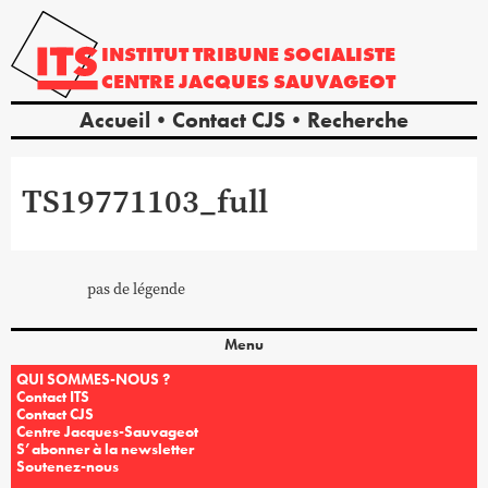
INSTITUT
TRIBUNE
SOCIALISTE
CENTRE
JACQUES
SAUVAGEOT
Accueil
Contact CJS
Recherche
TS19771103_full
pas de légende
Menu
QUI SOMMES-NOUS ?
Contact ITS
Contact CJS
Centre Jacques-Sauvageot
S’abonner à la newsletter
Soutenez-nous