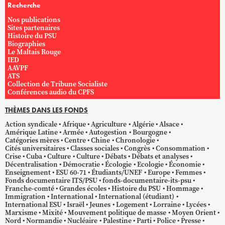
Recherche
Nos publications
Sites partenaires
Histoire du PSU
Biographies
Le Maltais Rouge
IED
AAVPF
ATS
Collection de Tribune Socialiste
Conférences audio du CPFS
THÈMES DANS LES FONDS
Action syndicale
Afrique
Agriculture
Algérie
Alsace
Amérique Latine
Armée
Autogestion
Bourgogne
Catégories mères
Centre
Chine
Chronologie
Cités universitaires
Classes sociales
Congrès
Consommation
Crise
Cuba
Culture
Culture
Débats
Débats et analyses
Décentralisation
Démocratie
Écologie
Ecologie
Économie
Enseignement
ESU 60-71
Étudiants/UNEF
Europe
Femmes
Fonds documentaire ITS/PSU
fonds-documentaire-its-psu
Franche-comté
Grandes écoles
Histoire du PSU
Hommage
Immigration
International
International (étudiant)
International ESU
Israël
Jeunes
Logement
Lorraine
Lycées
Marxisme
Mixité
Mouvement politique de masse
Moyen Orient
Nord
Normandie
Nucléaire
Palestine
Parti
Police
Presse