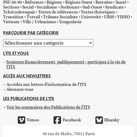
PSU 60-90
Réformes
Régions
Régions Ouest
Retraites
Santé
Sections
Social
Socialisme
Sorbonne
Sud-Ouest
Syndicats
Tchécoslovaquie
Textes de références
Textes théoriques
Transition
Travail
Tribune Socialiste
Université
URSS
VIDEO
Vietnam
Ville / Urbanisme
Yougoslavie
PARCOURIR PAR CATÉGORIE
Parcourir
par
L'ITS ET VOUS
catégorie
Soutenez financièrement, publiquement ; participez à la vie de
l'ITS
ACCÈS AUX NEWLETTERS
Accédez aux lettres d'information de l'ITS
Abonnez vous
LES PUBLICATIONS DE L'ITS
Voir les sommaires des Publications de l'ITS
Vimeo
Facebook
Bluesky
40 rue de Malte, 75011 Paris