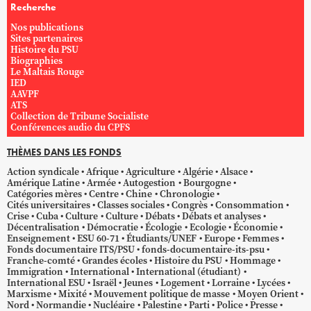
Recherche
Nos publications
Sites partenaires
Histoire du PSU
Biographies
Le Maltais Rouge
IED
AAVPF
ATS
Collection de Tribune Socialiste
Conférences audio du CPFS
THÈMES DANS LES FONDS
Action syndicale
Afrique
Agriculture
Algérie
Alsace
Amérique Latine
Armée
Autogestion
Bourgogne
Catégories mères
Centre
Chine
Chronologie
Cités universitaires
Classes sociales
Congrès
Consommation
Crise
Cuba
Culture
Culture
Débats
Débats et analyses
Décentralisation
Démocratie
Écologie
Ecologie
Économie
Enseignement
ESU 60-71
Étudiants/UNEF
Europe
Femmes
Fonds documentaire ITS/PSU
fonds-documentaire-its-psu
Franche-comté
Grandes écoles
Histoire du PSU
Hommage
Immigration
International
International (étudiant)
International ESU
Israël
Jeunes
Logement
Lorraine
Lycées
Marxisme
Mixité
Mouvement politique de masse
Moyen Orient
Nord
Normandie
Nucléaire
Palestine
Parti
Police
Presse