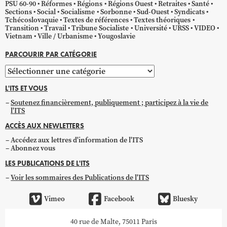
PSU 60-90
Réformes
Régions
Régions Ouest
Retraites
Santé
Sections
Social
Socialisme
Sorbonne
Sud-Ouest
Syndicats
Tchécoslovaquie
Textes de références
Textes théoriques
Transition
Travail
Tribune Socialiste
Université
URSS
VIDEO
Vietnam
Ville / Urbanisme
Yougoslavie
PARCOURIR PAR CATÉGORIE
Parcourir
par
L'ITS ET VOUS
catégorie
Soutenez financièrement, publiquement ; participez à la vie de
l'ITS
ACCÈS AUX NEWLETTERS
Accédez aux lettres d'information de l'ITS
Abonnez vous
LES PUBLICATIONS DE L'ITS
Voir les sommaires des Publications de l'ITS
Vimeo
Facebook
Bluesky
40 rue de Malte, 75011 Paris