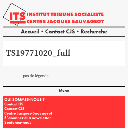
INSTITUT
TRIBUNE
SOCIALISTE
CENTRE
JACQUES
SAUVAGEOT
Accueil
Contact CJS
Recherche
TS19771020_full
pas de légende
Menu
QUI SOMMES-NOUS ?
Contact ITS
Contact CJS
Centre Jacques-Sauvageot
S’abonner à la newsletter
Soutenez-nous