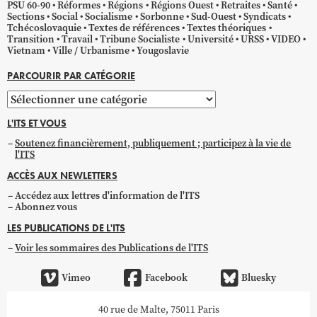
PSU 60-90
Réformes
Régions
Régions Ouest
Retraites
Santé
Sections
Social
Socialisme
Sorbonne
Sud-Ouest
Syndicats
Tchécoslovaquie
Textes de références
Textes théoriques
Transition
Travail
Tribune Socialiste
Université
URSS
VIDEO
Vietnam
Ville / Urbanisme
Yougoslavie
PARCOURIR PAR CATÉGORIE
Parcourir
par
L'ITS ET VOUS
catégorie
Soutenez financièrement, publiquement ; participez à la vie de
l'ITS
ACCÈS AUX NEWLETTERS
Accédez aux lettres d'information de l'ITS
Abonnez vous
LES PUBLICATIONS DE L'ITS
Voir les sommaires des Publications de l'ITS
Vimeo
Facebook
Bluesky
40 rue de Malte, 75011 Paris