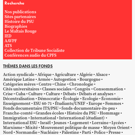
Recherche
Nos publications
Sites partenaires
Histoire du PSU
Biographies
Le Maltais Rouge
IED
AAVPF
ATS
Collection de Tribune Socialiste
Conférences audio du CPFS
THÈMES DANS LES FONDS
Action syndicale
Afrique
Agriculture
Algérie
Alsace
Amérique Latine
Armée
Autogestion
Bourgogne
Catégories mères
Centre
Chine
Chronologie
Cités universitaires
Classes sociales
Congrès
Consommation
Crise
Cuba
Culture
Culture
Débats
Débats et analyses
Décentralisation
Démocratie
Écologie
Ecologie
Économie
Enseignement
ESU 60-71
Étudiants/UNEF
Europe
Femmes
Fonds documentaire ITS/PSU
fonds-documentaire-its-psu
Franche-comté
Grandes écoles
Histoire du PSU
Hommage
Immigration
International
International (étudiant)
International ESU
Israël
Jeunes
Logement
Lorraine
Lycées
Marxisme
Mixité
Mouvement politique de masse
Moyen Orient
Nord
Normandie
Nucléaire
Palestine
Parti
Police
Presse