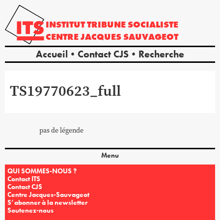
INSTITUT
TRIBUNE
SOCIALISTE
CENTRE
JACQUES
SAUVAGEOT
Accueil
Contact CJS
Recherche
TS19770623_full
pas de légende
Menu
QUI SOMMES-NOUS ?
Contact ITS
Contact CJS
Centre Jacques-Sauvageot
S’abonner à la newsletter
Soutenez-nous