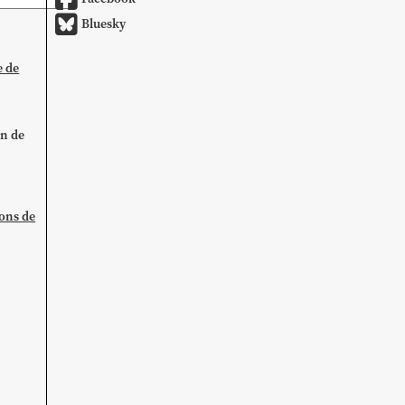
Bluesky
e de
on de
ions de