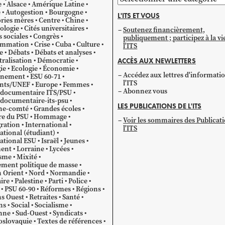
e
Alsace
Amérique Latine
par
e
Autogestion
Bourgogne
L'ITS ET VOUS
catégorie
ries mères
Centre
Chine
ologie
Cités universitaires
Soutenez financièrement,
s sociales
Congrès
publiquement ; participez à la vi
mmation
Crise
Cuba
Culture
l'ITS
e
Débats
Débats et analyses
ralisation
Démocratie
ACCÈS AUX NEWLETTERS
ie
Ecologie
Économie
Accédez aux lettres d'informati
gnement
ESU 60-71
l'ITS
ants/UNEF
Europe
Femmes
Abonnez vous
 documentaire ITS/PSU
documentaire-its-psu
LES PUBLICATIONS DE L'ITS
he-comté
Grandes écoles
re du PSU
Hommage
Voir les sommaires des Publicat
ration
International
l'ITS
ational (étudiant)
ational ESU
Israël
Jeunes
ent
Lorraine
Lycées
sme
Mixité
ment politique de masse
 Orient
Nord
Normandie
ire
Palestine
Parti
Police
PSU 60-90
Réformes
Régions
s Ouest
Retraites
Santé
ns
Social
Socialisme
nne
Sud-Ouest
Syndicats
oslovaquie
Textes de références