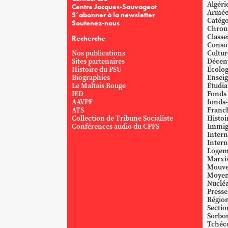
Algéri
Centre Jacques-Sauvageot
Armé
S’abonner à la newsletter
Catégo
Soutenez-nous
Chron
Classe
Recherche
Conso
Nos publications
Cultur
Sites partenaires
Décent
Histoire du PSU
Écolog
Biographies
Ensei
Le Maltais Rouge
Étudi
IED
Fonds
AAVPF
fonds-
ATS
Franc
Collection de Tribune Socialiste
Histoi
Conférences audio du CPFS
Immig
Intern
Intern
Logem
Marxi
Mouve
Moyen
Nucléa
Presse
Région
Sectio
Sorbo
Tchéc