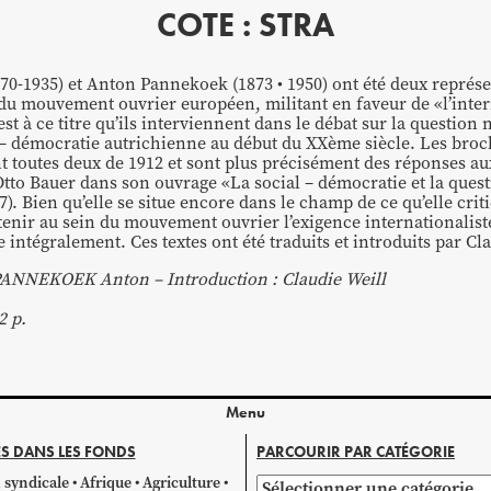
COTE : STRA
1870-1935) et Anton Pannekoek (1873 • 1950) ont été deux représ
du mouvement ouvrier européen, militant en faveur de «l’inte
est à ce titre qu’ils interviennent dans le débat sur la question 
l – démocratie autrichienne au début du XXème siècle. Les bro
nt toutes deux de 1912 et sont plus précisément des réponses au
tto Bauer dans son ouvrage «La social – démocratie et la ques
7). Bien qu’elle se situe encore dans le champ de ce qu’elle crit
tenir au sein du mouvement ouvrier l’exigence internationaliste
 intégralement. Ces textes ont été traduits et introduits par Cl
ANNEKOEK Anton – Introduction : Claudie Weill
2 p.
Menu
S DANS LES FONDS
PARCOURIR PAR CATÉGORIE
 syndicale
Afrique
Agriculture
Parcourir