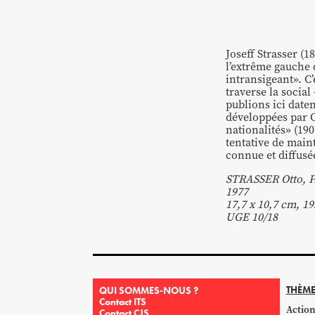
Joseff Strasser (
l’extrême gauche 
intransigeant». C’
traverse la socia
publions ici date
développées par O
nationalités» (190
tentative de main
connue et diffusée
STRASSER Otto, P
1977
17,7 x 10,7 cm, 19
UGE 10/18
THÈME
QUI SOMMES-NOUS ?
Contact ITS
Action
Contact CJS