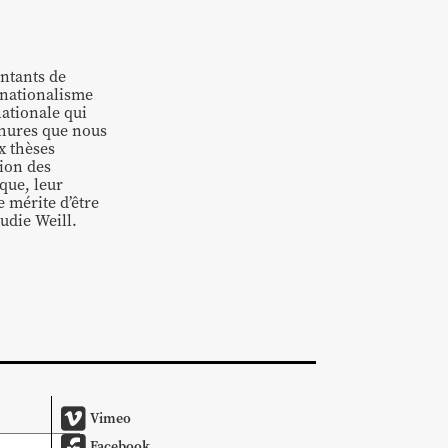
entants de
rnationalisme
nationale qui
chures que nous
x thèses
tion des
ique, leur
 mérite d’être
audie Weill.
Vimeo
Facebook