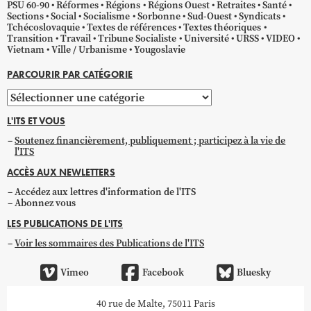
PSU 60-90
Réformes
Régions
Régions Ouest
Retraites
Santé
Sections
Social
Socialisme
Sorbonne
Sud-Ouest
Syndicats
Tchécoslovaquie
Textes de références
Textes théoriques
Transition
Travail
Tribune Socialiste
Université
URSS
VIDEO
Vietnam
Ville / Urbanisme
Yougoslavie
PARCOURIR PAR CATÉGORIE
Parcourir
par
L'ITS ET VOUS
catégorie
Soutenez financièrement, publiquement ; participez à la vie de
l'ITS
ACCÈS AUX NEWLETTERS
Accédez aux lettres d'information de l'ITS
Abonnez vous
LES PUBLICATIONS DE L'ITS
Voir les sommaires des Publications de l'ITS
Vimeo
Facebook
Bluesky
40 rue de Malte, 75011 Paris