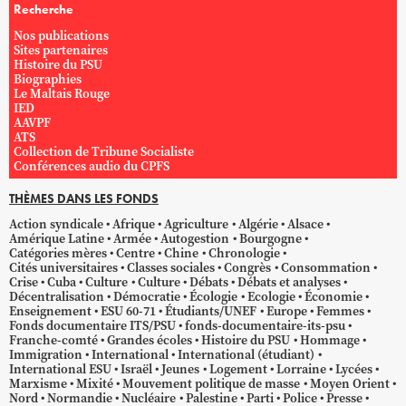
Recherche
Nos publications
Sites partenaires
Histoire du PSU
Biographies
Le Maltais Rouge
IED
AAVPF
ATS
Collection de Tribune Socialiste
Conférences audio du CPFS
THÈMES DANS LES FONDS
Action syndicale
Afrique
Agriculture
Algérie
Alsace
Amérique Latine
Armée
Autogestion
Bourgogne
Catégories mères
Centre
Chine
Chronologie
Cités universitaires
Classes sociales
Congrès
Consommation
Crise
Cuba
Culture
Culture
Débats
Débats et analyses
Décentralisation
Démocratie
Écologie
Ecologie
Économie
Enseignement
ESU 60-71
Étudiants/UNEF
Europe
Femmes
Fonds documentaire ITS/PSU
fonds-documentaire-its-psu
Franche-comté
Grandes écoles
Histoire du PSU
Hommage
Immigration
International
International (étudiant)
International ESU
Israël
Jeunes
Logement
Lorraine
Lycées
Marxisme
Mixité
Mouvement politique de masse
Moyen Orient
Nord
Normandie
Nucléaire
Palestine
Parti
Police
Presse