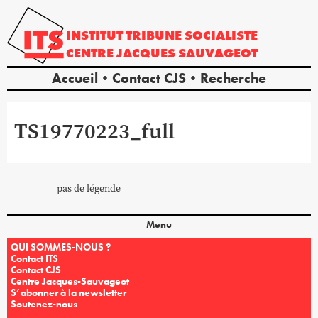
INSTITUT
TRIBUNE
SOCIALISTE
CENTRE
JACQUES
SAUVAGEOT
Accueil
Contact CJS
Recherche
TS19770223_full
pas de légende
Menu
QUI SOMMES-NOUS ?
Contact ITS
Contact CJS
Centre Jacques-Sauvageot
S’abonner à la newsletter
Soutenez-nous