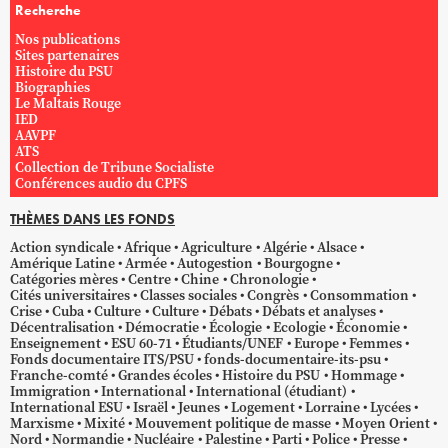
Recherche
Nos publications
Sites partenaires
Histoire du PSU
Biographies
Le Maltais Rouge
IED
AAVPF
ATS
Collection de Tribune Socialiste
Conférences audio du CPFS
THÈMES DANS LES FONDS
Action syndicale
Afrique
Agriculture
Algérie
Alsace
Amérique Latine
Armée
Autogestion
Bourgogne
Catégories mères
Centre
Chine
Chronologie
Cités universitaires
Classes sociales
Congrès
Consommation
Crise
Cuba
Culture
Culture
Débats
Débats et analyses
Décentralisation
Démocratie
Écologie
Ecologie
Économie
Enseignement
ESU 60-71
Étudiants/UNEF
Europe
Femmes
Fonds documentaire ITS/PSU
fonds-documentaire-its-psu
Franche-comté
Grandes écoles
Histoire du PSU
Hommage
Immigration
International
International (étudiant)
International ESU
Israël
Jeunes
Logement
Lorraine
Lycées
Marxisme
Mixité
Mouvement politique de masse
Moyen Orient
Nord
Normandie
Nucléaire
Palestine
Parti
Police
Presse