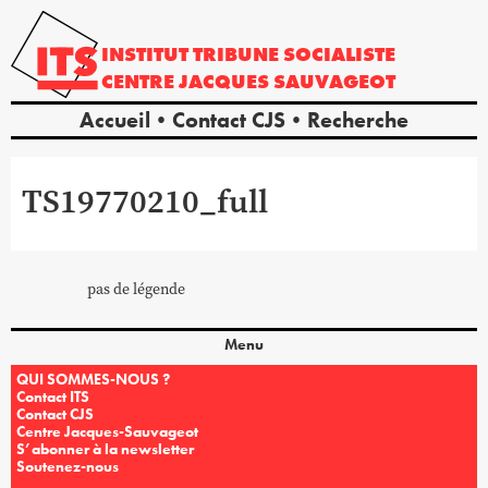
INSTITUT
TRIBUNE
SOCIALISTE
CENTRE
JACQUES
SAUVAGEOT
Accueil
Contact CJS
Recherche
TS19770210_full
pas de légende
Menu
QUI SOMMES-NOUS ?
Contact ITS
Contact CJS
Centre Jacques-Sauvageot
S’abonner à la newsletter
Soutenez-nous