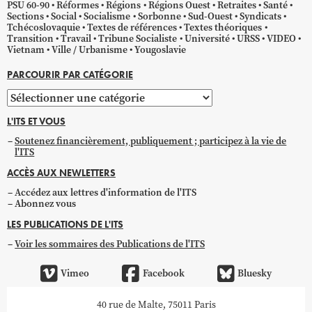
PSU 60-90
Réformes
Régions
Régions Ouest
Retraites
Santé
Sections
Social
Socialisme
Sorbonne
Sud-Ouest
Syndicats
Tchécoslovaquie
Textes de références
Textes théoriques
Transition
Travail
Tribune Socialiste
Université
URSS
VIDEO
Vietnam
Ville / Urbanisme
Yougoslavie
PARCOURIR PAR CATÉGORIE
Parcourir
par
L'ITS ET VOUS
catégorie
Soutenez financièrement, publiquement ; participez à la vie de
l'ITS
ACCÈS AUX NEWLETTERS
Accédez aux lettres d'information de l'ITS
Abonnez vous
LES PUBLICATIONS DE L'ITS
Voir les sommaires des Publications de l'ITS
Vimeo
Facebook
Bluesky
40 rue de Malte, 75011 Paris