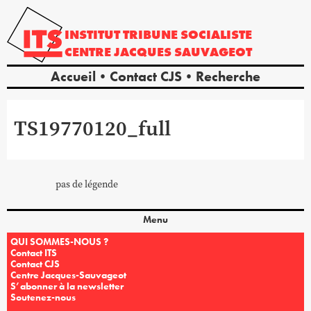
INSTITUT
TRIBUNE
SOCIALISTE
CENTRE
JACQUES
SAUVAGEOT
Accueil
Contact CJS
Recherche
TS19770120_full
pas de légende
Menu
QUI SOMMES-NOUS ?
Contact ITS
Contact CJS
Centre Jacques-Sauvageot
S’abonner à la newsletter
Soutenez-nous