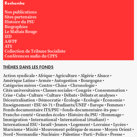
Recherche
Nos publications
Sites partenaires
Histoire du PSU
Biographies
Le Maltais Rouge
IED
AAVPF
ATS
Collection de Tribune Socialiste
Conférences audio du CPFS
THÈMES DANS LES FONDS
Action syndicale
Afrique
Agriculture
Algérie
Alsace
Amérique Latine
Armée
Autogestion
Bourgogne
Catégories mères
Centre
Chine
Chronologie
Cités universitaires
Classes sociales
Congrès
Consommation
Crise
Cuba
Culture
Culture
Débats
Débats et analyses
Décentralisation
Démocratie
Écologie
Ecologie
Économie
Enseignement
ESU 60-71
Étudiants/UNEF
Europe
Femmes
Fonds documentaire ITS/PSU
fonds-documentaire-its-psu
Franche-comté
Grandes écoles
Histoire du PSU
Hommage
Immigration
International
International (étudiant)
International ESU
Israël
Jeunes
Logement
Lorraine
Lycées
Marxisme
Mixité
Mouvement politique de masse
Moyen Orient
Nord
Normandie
Nucléaire
Palestine
Parti
Police
Presse