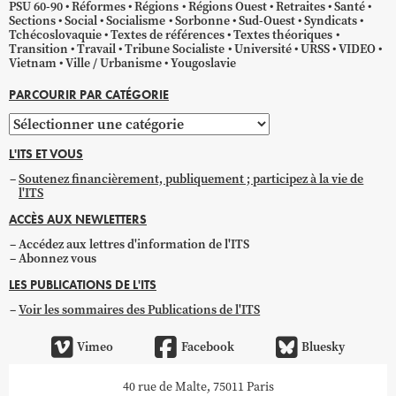
PSU 60-90
Réformes
Régions
Régions Ouest
Retraites
Santé
Sections
Social
Socialisme
Sorbonne
Sud-Ouest
Syndicats
Tchécoslovaquie
Textes de références
Textes théoriques
Transition
Travail
Tribune Socialiste
Université
URSS
VIDEO
Vietnam
Ville / Urbanisme
Yougoslavie
PARCOURIR PAR CATÉGORIE
Parcourir
par
L'ITS ET VOUS
catégorie
Soutenez financièrement, publiquement ; participez à la vie de
l'ITS
ACCÈS AUX NEWLETTERS
Accédez aux lettres d'information de l'ITS
Abonnez vous
LES PUBLICATIONS DE L'ITS
Voir les sommaires des Publications de l'ITS
Vimeo
Facebook
Bluesky
40 rue de Malte, 75011 Paris